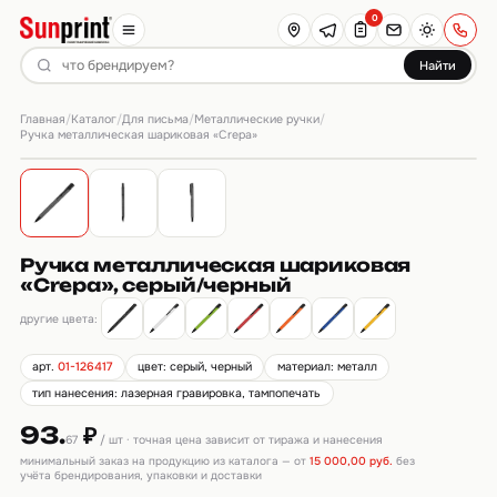
0
Найти
Главная
Каталог
Для письма
Металлические ручки
/
/
/
/
Ручка металлическая шариковая «Crepa»
Ручка металлическая шариковая
«Crepa», серый/черный
другие цвета:
арт.
01-126417
цвет: серый, черный
материал: металл
тип нанесения: лазерная гравировка, тампопечать
93.
₽
67
/ шт · точная цена зависит от тиража и нанесения
минимальный заказ на продукцию из каталога — от
15 000,00 руб.
без
учёта брендирования, упаковки и доставки