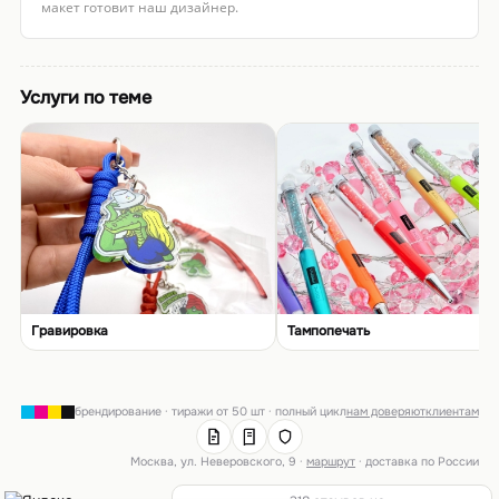
макет готовит наш дизайнер.
Услуги по теме
Гравировка
Тампопечать
брендирование · тиражи от 50 шт · полный цикл
нам доверяют
клиентам
Москва, ул. Неверовского, 9 ·
маршрут
· доставка по России