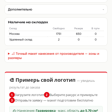
Дополнительно
Наличие на складах
Склад
Свободно
Резерв
В пути
Москва
1751
650
0
Удаленный склад
2
0
0
📐 Точный макет нанесения от производителя — зоны и
размеры
🎨 Примерь свой логотип
— увидишь
результат до заказа
Загрузите логотип
Выберите ракурс и примерьте
1
2
Отправьте заявку — макет подготовим бесплатно
3
✍ Нанесение:
Гравировка
· макс. область
до 5.70 см²