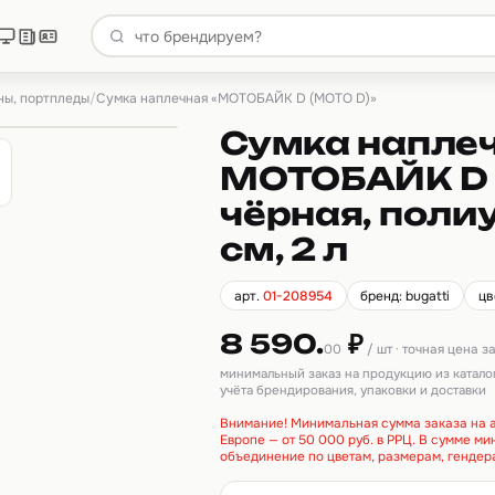
ны, портпледы
/
Сумка наплечная «МОТОБАЙК D (MOTO D)»
Сумка напле
МОТОБАЙК D |
чёрная, поли
см, 2 л
арт.
01-208954
бренд: bugatti
цв
8 590.
₽
00
/ шт · точная цена 
минимальный заказ на продукцию из катало
учёта брендирования, упаковки и доставки
Внимание! Минимальная сумма заказа на а
Европе — от 50 000 руб. в РРЦ. В сумме м
объединение по цветам, размерам, гендер