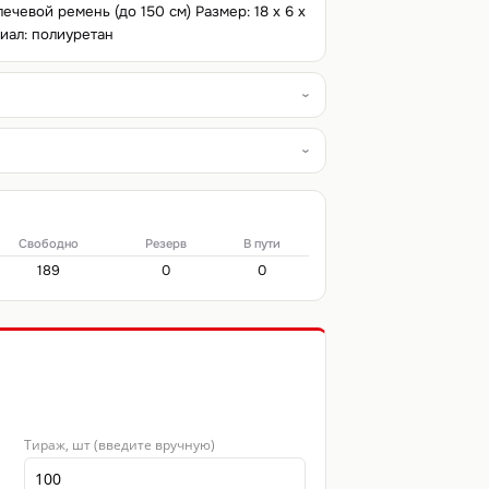
чевой ремень (до 150 см) Размер: 18 x 6 x
риал: полиуретан
Свободно
Резерв
В пути
189
0
0
Тираж, шт (введите вручную)