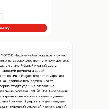
заявку
OTO D Наша линейка рюкзаков и сумок
ных из высококачественного полиуретана,
ажном стиле. Чёрный и синий цвета
тканевыми ремнями и серой
чная нашивка Bugatti эффектно украшает
мя как двойные швы подчёркивают
 серию входят удобные элегантные
тительные рюкзаки. СВОЙСТВА: Внутренняя
 с карманом на молнии с защитой данных
крытый карман, 2 держателя для пишущих
ация: передний открытый карман, задний