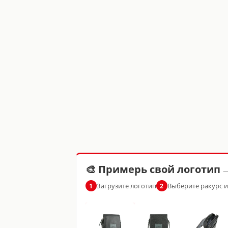
🎨 Примерь свой логотип
—
Загрузите логотип
Выберите ракурс 
1
2