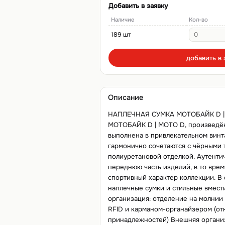
Добавить в заявку
Наличие
Кол-во
189 шт
добавить в 
Описание
НАПЛЕЧНАЯ СУМКА МОТОБАЙК D | M
МОТОБАЙК D | MOTO D, произведён
выполнена в привлекательном винт
гармонично сочетаются с чёрными 
полиуретановой отделкой. Аутенти
переднюю часть изделий, в то вре
спортивный характер коллекции. В
наплечные сумки и стильные вмес
организация: отделение на молнии
RFID и карманом-органайзером (от
принадлежностей) Внешняя организ