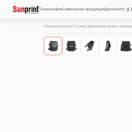
Полиграфия
Сувенирная продукция
Дропы
Блог
Главная
Каталог
Сумки
Дорожные сумки, чемода
/
/
/