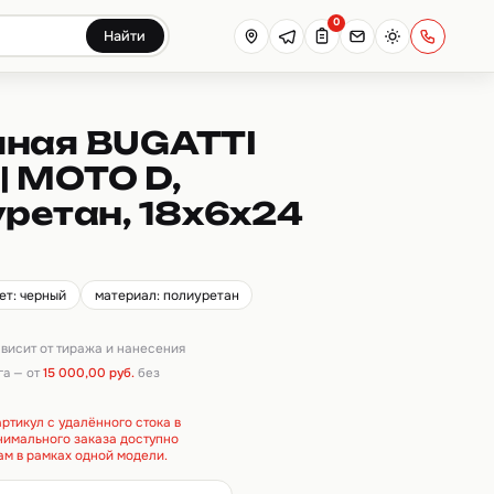
0
Найти
чная BUGATTI
 MOTO D,
уретан, 18х6х24
ет: черный
материал: полиуретан
зависит от тиража и нанесения
га — от
15 000,00 руб.
без
ртикул с удалённого стока в
инимального заказа доступно
ам в рамках одной модели.