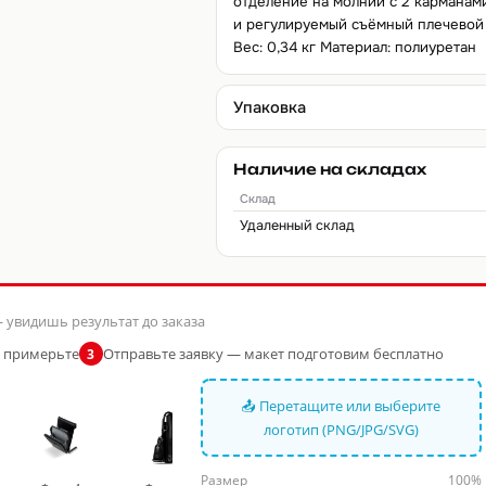
отделение на молнии с 2 карманам
и регулируемый съёмный плечевой ре
Вес: 0,34 кг Материал: полиуретан
Упаковка
Наличие на складах
Склад
Удаленный склад
 увидишь результат до заказа
и примерьте
Отправьте заявку — макет подготовим бесплатно
3
📤 Перетащите или выберите
логотип (PNG/JPG/SVG)
Размер
100%