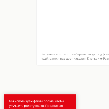
Загрузите логотип → выберите ракурс под фот
подбирается под цвет изделия. Кнопка «👁 Ре
брендирование · тиражи от 50 шт · полный цикл
нам доверяю
Мы используем файлы cookie, чтобы
улучшить работу сайта. Продолжая