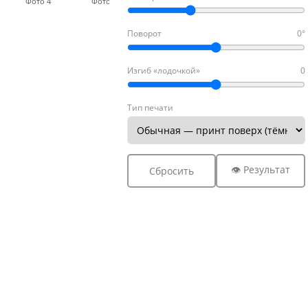
Фото 4
Фото 5
Фото 6
Фото 7
Фото
Поворот
0°
Изгиб «лодочкой»
0
Тип печати
👁 Результат
Сбросить