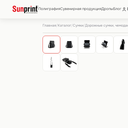
Полиграфия
Сувенирная продукция
Дропы
Блог
Главная
Каталог
Сумки
Дорожные сумки, чемода
/
/
/