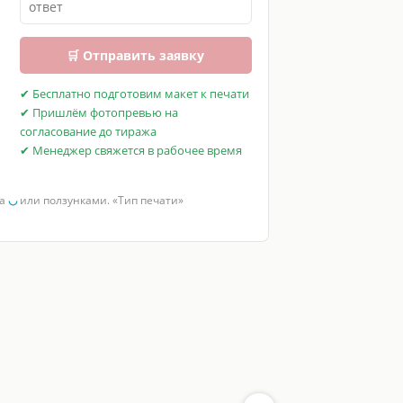
🛒 Отправить заявку
✔ Бесплатно подготовим макет к печати
✔ Пришлём фотопревью на
согласование до тиража
✔ Менеджер свяжется в рабочее время
за
◡
или ползунками. «Тип печати»
Москва, ул. Неверовского, 9 ·
маршрут
· доставка по России