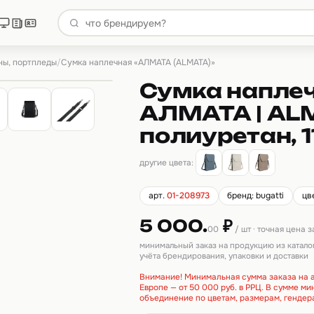
ны, портпледы
/
Сумка наплечная «АЛМАТА (ALMATA)»
Сумка напле
АЛМАТА | ALM
полиуретан, 1
другие цвета:
арт.
01-208973
бренд: bugatti
цв
5 000.
₽
00
/ шт · точная цена 
минимальный заказ на продукцию из катало
учёта брендирования, упаковки и доставки
Внимание! Минимальная сумма заказа на а
Европе — от 50 000 руб. в РРЦ. В сумме м
объединение по цветам, размерам, гендер