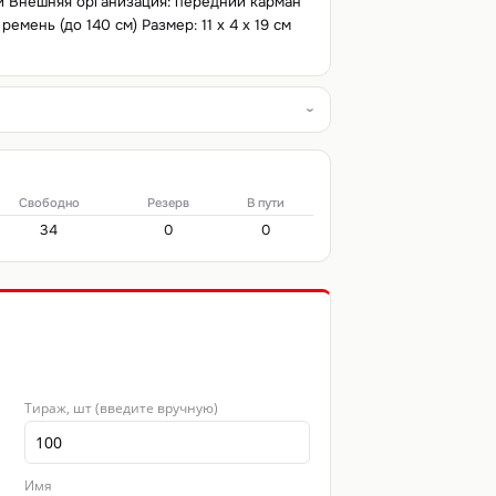
и Внешняя организация: передний карман
мень (до 140 см) Размер: 11 x 4 x 19 см
Свободно
Резерв
В пути
34
0
0
Тираж, шт (введите вручную)
Имя