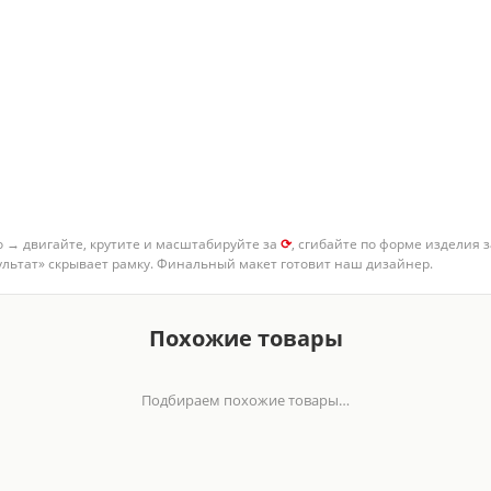
о → двигайте, крутите и масштабируйте за
⟳
, сгибайте по форме изделия 
зультат» скрывает рамку. Финальный макет готовит наш дизайнер.
т
клиентам
★★★★★
5,0
218 отзывов на Яндекс·Картах