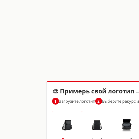
🎨 Примерь свой логотип
—
Загрузите логотип
Выберите ракурс 
1
2