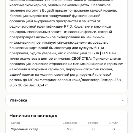
классическом черном, белом и бежевом цветах. Элегантное
тиснение логотипа Bugatti придает очарование каждой модели.
Коллекция выделяется продуманной функциональной
организацией внутреннего пространства и защитой от
радиочастотной идентификации RFID. Кошельки и ключницы
оснащены специальным защитным слоем из фольги, который
предотвращает незаконное сканирование вашей личной
информации и препятствует списанию денежных средств с
банковских карт. Какой бы аксессуар или сумку вы бы ни
предпочли, будьте уверены, что с коллекцией ЭЛЬЗА | ELSA вы
точно окажетесь в центре внимания. СВОЙСТВА: Функциональная
организация: основное отделение на магнитной кнопке с карманом
на молнии и открытым карманом, передний открытый карман,
задний карман на молнии, съемный регулируемый плечевой
ремень до 130 см Материал: воловья кожа/полиэстер Размер: 25 х
8,5 х 20 см Вес: 0,54 кг
Упаковка
Наличие на складах
Склад
Свободно
Резерв
В пути
Удаленный склад
106
0
0