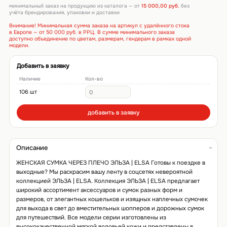
минимальный заказ на продукцию из каталога — от
15 000,00 руб.
без
учёта брендирования, упаковки и доставки
Внимание! Минимальная сумма заказа на артикул с удалённого стока
в Европе — от 50 000 руб. в РРЦ. В сумме минимального заказа
доступно объединение по цветам, размерам, гендерам в рамках одной
модели.
Добавить в заявку
Наличие
Кол-во
106 шт
добавить в заявку
Описание
ЖЕНСКАЯ СУМКА ЧЕРЕЗ ПЛЕЧО ЭЛЬЗА | ELSA Готовы к поездке в
выходные? Мы раскрасим вашу ленту в соцсетях невероятной
коллекцией ЭЛЬЗА | ELSA. Коллекция ЭЛЬЗА | ELSA предлагает
широкий ассортимент аксессуаров и сумок разных форм и
размеров, от элегантных кошельков и изящных наплечных сумочек
для выхода в свет до вместительных шопперов и дорожных сумок
для путешествий. Все модели серии изготовлены из
высококачественной мягкой воловьей кожи и представлены в