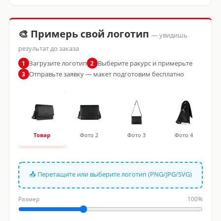
🎨 Примерь свой логотип
— увидишь
результат до заказа
Загрузите логотип
Выберите ракурс и примерьте
1
2
Отправьте заявку — макет подготовим бесплатно
3
Товар
Фото 2
Фото 3
Фото 4
📤 Перетащите или выберите логотип (PNG/JPG/SVG)
Размер
100%