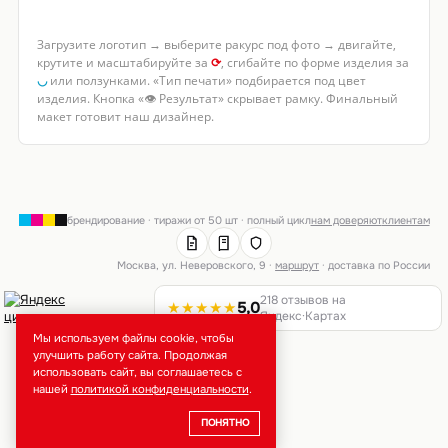
Загрузите логотип → выберите ракурс под фото → двигайте,
крутите и масштабируйте за
⟳
, сгибайте по форме изделия за
◡
или ползунками. «Тип печати» подбирается под цвет
изделия. Кнопка «👁 Результат» скрывает рамку. Финальный
макет готовит наш дизайнер.
брендирование · тиражи от 50 шт · полный цикл
нам доверяют
клиентам
Москва, ул. Неверовского, 9 ·
маршрут
· доставка по России
218 отзывов на
★★★★★
5,0
Яндекс·Картах
Мы используем файлы cookie, чтобы
улучшить работу сайта. Продолжая
использовать сайт, вы соглашаетесь с
нашей
политикой конфиденциальности
.
ПОНЯТНО