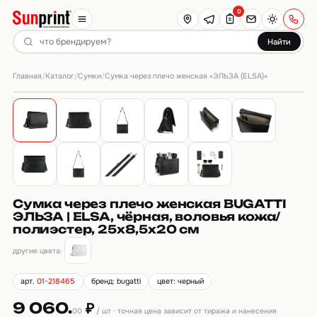
0
Найти
Главная
Каталог
Сумки
/
/
/
Сумка через плечо женская «ЭЛЬЗА (ELSA)»
Сумка через плечо женская BUGATTI
ЭЛЬЗА | ELSA, чёрная, воловья кожа/
полиэстер, 25х8,5х20 см
другие цвета:
арт.
01-218465
бренд: bugatti
цвет: черный
9 060.
₽
00
/ шт · точная цена зависит от тиража и нанесения