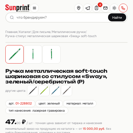
0
Найти
Главная
Каталог
Для письма
Металлические ручки
/
/
/
/
Ручка-стилус металлическая шариковая «Sway» soft-touch
Ручка металлическая soft-touch
шариковая со стилусом «Sway»,
зеленый/серебристый (Р)
другие цвета:
арт.
01-228802
цвет: зеленый
материал: металл
тип нанесения: лазерная гравировка
47.
₽
00
/ шт · точная цена зависит от тиража и нанесения
минимальный заказ на продукцию из каталога — от
15 000,00 руб.
без
учёта брендирования, упаковки и доставки