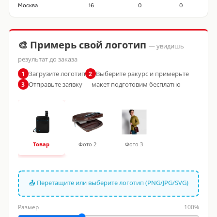
Москва
16
0
0
🎨 Примерь свой логотип
— увидишь
результат до заказа
Загрузите логотип
Выберите ракурс и примерьте
1
2
Отправьте заявку — макет подготовим бесплатно
3
Товар
Фото 2
Фото 3
📤 Перетащите или выберите логотип (PNG/JPG/SVG)
Размер
100%