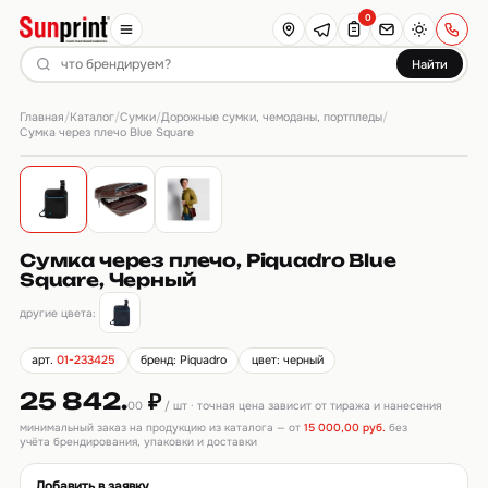
0
Найти
Главная
Каталог
Сумки
Дорожные сумки, чемоданы, портпледы
/
/
/
/
Сумка через плечо Blue Square
Сумка через плечо, Piquadro Blue
Square, Черный
другие цвета:
арт.
01-233425
бренд: Piquadro
цвет: черный
25 842.
₽
00
/ шт · точная цена зависит от тиража и нанесения
минимальный заказ на продукцию из каталога — от
15 000,00 руб.
без
учёта брендирования, упаковки и доставки
Добавить в заявку