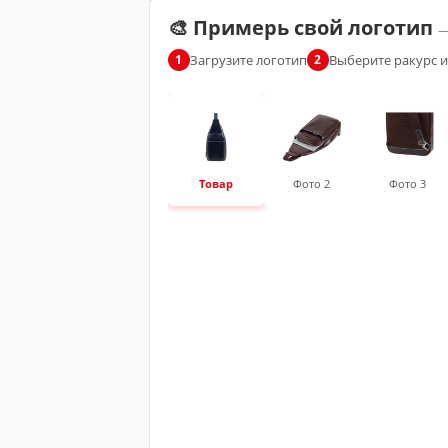
🎨 Примерь свой логотип
—
Загрузите логотип
Выберите ракурс 
1
2
Товар
Фото 2
Фото 3