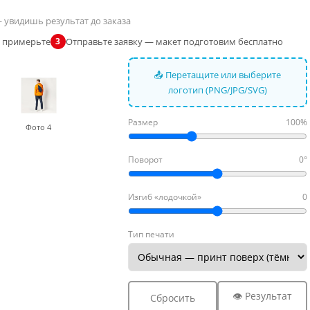
 увидишь результат до заказа
и примерьте
Отправьте заявку — макет подготовим бесплатно
3
📤 Перетащите или выберите
логотип (PNG/JPG/SVG)
Размер
100%
Фото 4
Поворот
0°
Изгиб «лодочкой»
0
Тип печати
👁 Результат
Сбросить