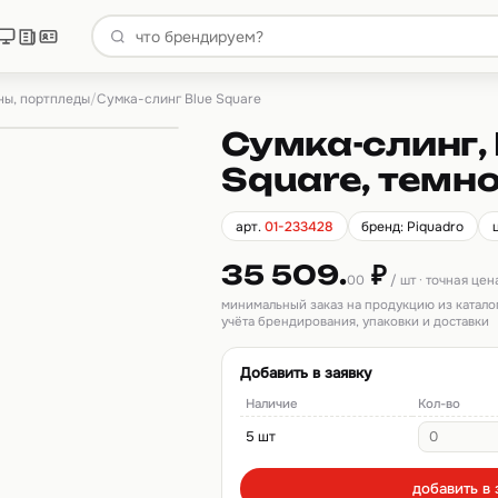
ны, портпледы
/
Сумка-слинг Blue Square
Сумка-слинг, 
Square, темн
арт.
01-233428
бренд: Piquadro
35 509.
₽
00
/ шт · точная це
минимальный заказ на продукцию из катало
учёта брендирования, упаковки и доставки
Добавить в заявку
Наличие
Кол-во
5 шт
добавить в 