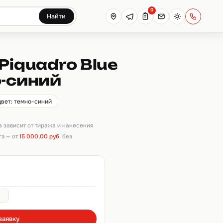
0
Найти
Piquadro Blue
о-синий
цвет: темно-синий
на зависит от тиража и нанесения
га — от
15 000,00 руб.
без
заявку