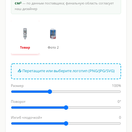
см²
— по данным поставщика; финальную область согласует
наш дизайнер
Товар
Фото 2
📤 Перетащите или выберите логотип (PNG/JPG/SVG)
Размер
100%
Поворот
0°
Изгиб «лодочкой»
0