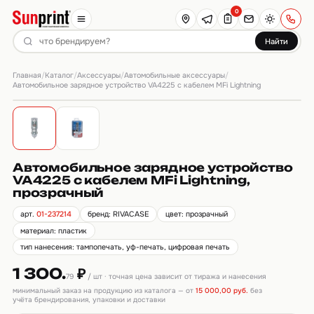
0
Найти
Главная
Каталог
Аксессуары
Автомобильные аксессуары
/
/
/
/
Автомобильное зарядное устройство VA4225 с кабелем MFi Lightning
Автомобильное зарядное устройство
VA4225 с кабелем MFi Lightning,
прозрачный
арт.
01-237214
бренд: RIVACASE
цвет: прозрачный
материал: пластик
тип нанесения: тампопечать, уф-печать, цифровая печать
1 300.
₽
79
/ шт · точная цена зависит от тиража и нанесения
минимальный заказ на продукцию из каталога — от
15 000,00 руб.
без
учёта брендирования, упаковки и доставки