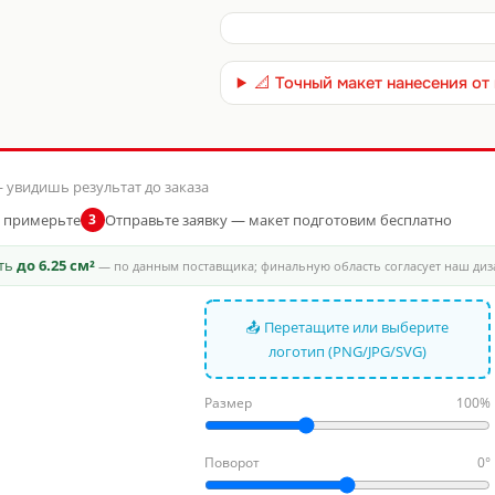
📐 Точный макет нанесения о
 увидишь результат до заказа
и примерьте
Отправьте заявку — макет подготовим бесплатно
3
сть
до 6.25 см²
— по данным поставщика; финальную область согласует наш ди
📤 Перетащите или выберите
логотип (PNG/JPG/SVG)
Размер
100%
Поворот
0°