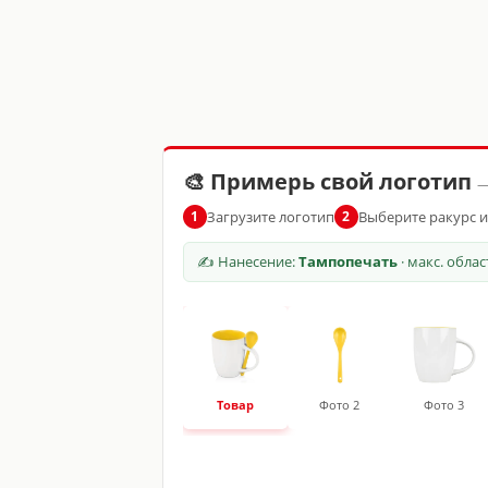
🎨 Примерь свой логотип
—
Загрузите логотип
Выберите ракурс 
1
2
✍ Нанесение:
Тампопечать
· макс. обла
Товар
Фото 2
Фото 3