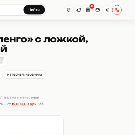
0
Найти
енго» с ложкой,
ый
материал: керамика
 от тиража и нанесения
га — от
15 000,00 руб.
без