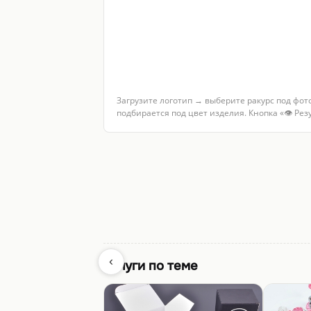
Загрузите логотип → выберите ракурс под фот
подбирается под цвет изделия. Кнопка «👁 Ре
‹
Услуги по теме