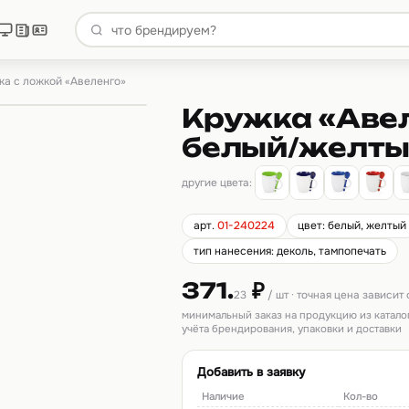
ка с ложкой «Авеленго»
Кружка «Авел
белый/желт
другие цвета:
арт.
01-240224
цвет: белый, желтый
тип нанесения: деколь, тампопечать
371.
₽
23
/ шт · точная цена зависит
минимальный заказ на продукцию из катало
учёта брендирования, упаковки и доставки
Добавить в заявку
Наличие
Кол-во