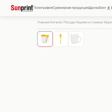
Полиграфия
Сувенирная продукция
Дропы
Блог
Главная
Каталог
Посуда
Кружки и стаканы
/
/
/
/
Круж