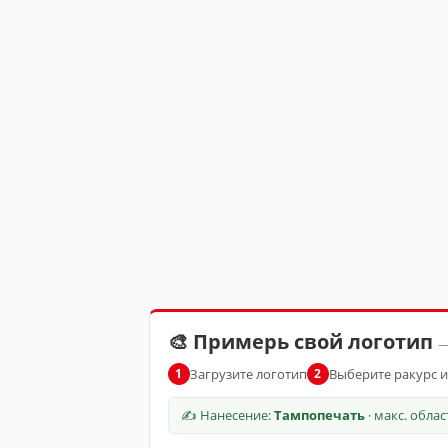
🎨 Примерь свой логотип
—
Загрузите логотип
Выберите ракурс 
1
2
✍ Нанесение:
Тампопечать
· макс. обла