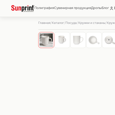
Полиграфия
Сувенирная продукция
Дропы
Блог
Главная
Каталог
Посуда
Кружки и стаканы
/
/
/
/
Кружк