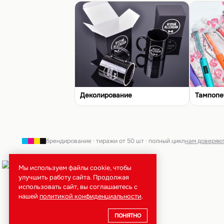
Деколирование
Тампопе
брендирование · тиражи от 50 шт · полный цикл
нам доверяю
Мы используем файлы cookie, чтобы
улучшить работу сайта. Продолжая
использовать сайт, вы соглашаетесь с
нашей
политикой конфиденциальности
.
ПОНЯТНО