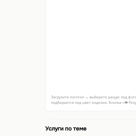
Загрузите логотип → выберите ракурс под фот
подбирается под цвет изделия. Кнопка «👁 Ре
Услуги по теме