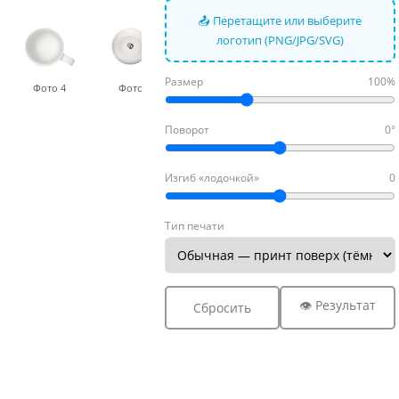
📤 Перетащите или выберите
логотип (PNG/JPG/SVG)
Размер
100%
Фото 4
Фото 5
Поворот
0°
Изгиб «лодочкой»
0
Тип печати
👁 Результат
Сбросить