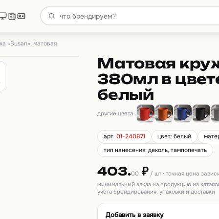
а «Susan», матовая
Матовая кру
380мл в цвете
белый
другие цвета:
арт.
01-240871
цвет: белый
мате
тип нанесения: деколь, тампопечать
403.
₽
00
/ шт · точная цена завис
минимальный заказ на продукцию из катало
учёта брендирования, упаковки и доставки
Добавить в заявку