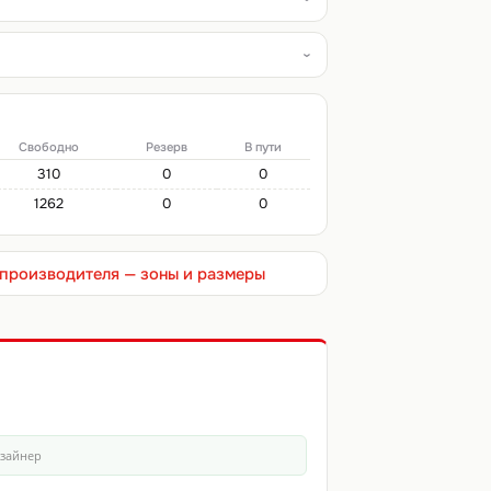
Свободно
Резерв
В пути
310
0
0
1262
0
0
т производителя — зоны и размеры
изайнер