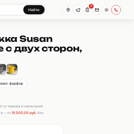
0
Найти
жка Susan
 с двух сторон,
риал: фарфор
ит от тиража и нанесения
га — от
15 000,00 руб.
без