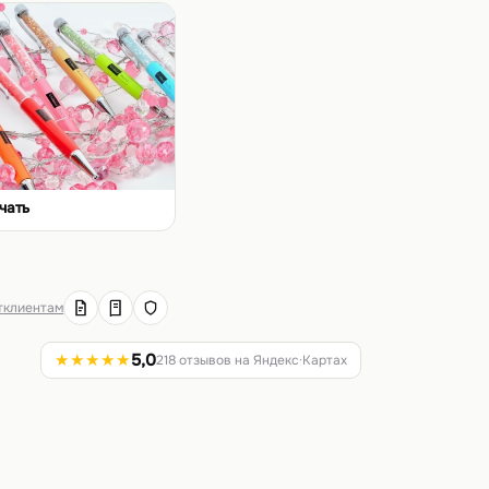
чать
т
клиентам
★★★★★
5,0
218 отзывов на Яндекс·Картах