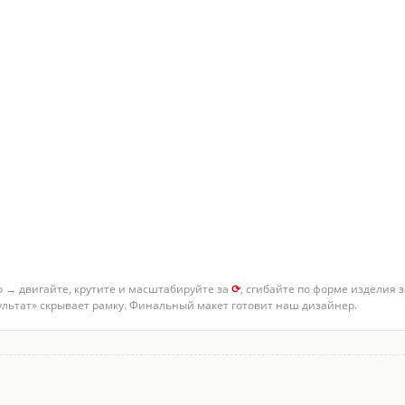
о → двигайте, крутите и масштабируйте за
⟳
, сгибайте по форме изделия 
зультат» скрывает рамку. Финальный макет готовит наш дизайнер.