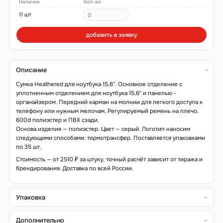
Наличие
Кол-во
11 шт
добавить в заявку
Описание
Сумка Heathered для ноутбука 15,6". Основное отделение с
уплотненным отделением для ноутбука 15,6" и панелью -
органайзером. Передний карман на молнии для легкого доступа к
телефону или нужным мелочам. Регулируемый ремень на плечо.
600d полиэстер и ПВХ сзади.
Основа изделия — полиэстер. Цвет — серый. Логотип наносим
следующими способами: термотрансфер. Поставляется упаковками
по 35 шт.
Стоимость — от 2510 ₽ за штуку, точный расчёт зависит от тиража и
брендирования. Доставка по всей России.
Упаковка
Дополнительно