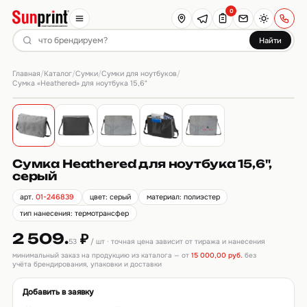
0
Найти
Главная
Каталог
Сумки
Сумки для ноутбуков
/
/
/
/
Сумка «Heathered» для ноутбука 15,6"
Сумка Heathered для ноутбука 15,6",
серый
арт.
01-246839
цвет: серый
материал: полиэстер
тип нанесения: термотрансфер
2 509.
₽
53
/ шт · точная цена зависит от тиража и нанесения
минимальный заказ на продукцию из каталога — от
15 000,00 руб.
без
учёта брендирования, упаковки и доставки
Добавить в заявку