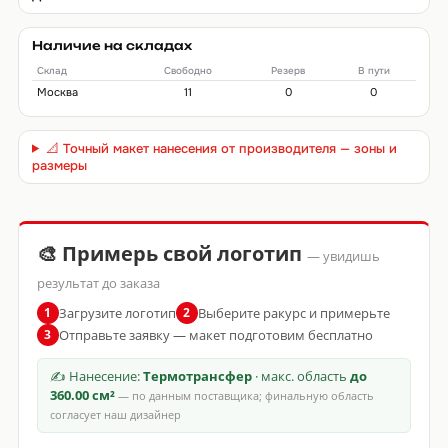
Наличие на складах
Склад
Свободно
Резерв
В пути
Москва
11
0
0
📐 Точный макет нанесения от производителя — зоны и
размеры
🎨 Примерь свой логотип
— увидишь
результат до заказа
Загрузите логотип
Выберите ракурс и примерьте
1
2
Отправьте заявку — макет подготовим бесплатно
3
✍ Нанесение:
Термотрансфер
· макс. область
до
360.00 см²
— по данным поставщика; финальную область
согласует наш дизайнер