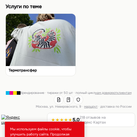
Услуги по теме
Термотрансфер
брендирование · тиражи от 50 шт · полный цикл
нам доверяют
клиентам
Москва, ул. Неверовского, 9 ·
маршрут
· доставка по России
218 отзывов на
★★★★★
5,0
Яндекс·Картах
Мы используем файлы cookie, чтобы
улучшить работу сайта. Продолжая