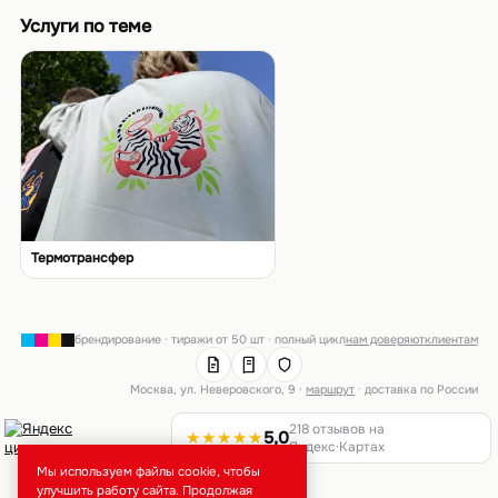
Услуги по теме
Термотрансфер
брендирование · тиражи от 50 шт · полный цикл
нам доверяют
клиентам
Москва, ул. Неверовского, 9 ·
маршрут
· доставка по России
218 отзывов на
★★★★★
5,0
Яндекс·Картах
Мы используем файлы cookie, чтобы
улучшить работу сайта. Продолжая