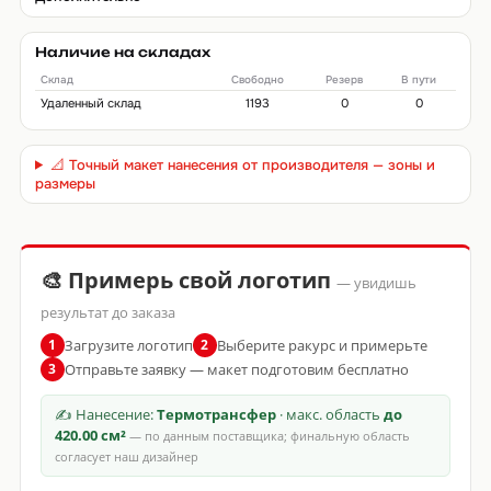
Наличие на складах
Склад
Свободно
Резерв
В пути
Удаленный склад
1193
0
0
📐 Точный макет нанесения от производителя — зоны и
размеры
🎨 Примерь свой логотип
— увидишь
результат до заказа
Загрузите логотип
Выберите ракурс и примерьте
1
2
Отправьте заявку — макет подготовим бесплатно
3
✍ Нанесение:
Термотрансфер
· макс. область
до
420.00 см²
— по данным поставщика; финальную область
согласует наш дизайнер