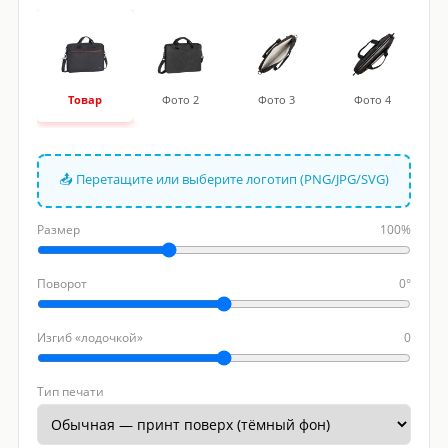
Товар
Фото 2
Фото 3
Фото 4
📤 Перетащите или выберите логотип (PNG/JPG/SVG)
Размер
100%
Поворот
0°
Изгиб «лодочкой»
0
Тип печати