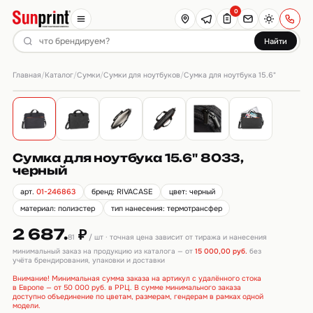
0
Найти
Главная
Каталог
Сумки
Сумки для ноутбуков
/
/
/
/
Сумка для ноутбука 15.6"
Сумка для ноутбука 15.6" 8033,
черный
арт.
01-246863
бренд: RIVACASE
цвет: черный
материал: полиэстер
тип нанесения: термотрансфер
2 687.
₽
81
/ шт · точная цена зависит от тиража и нанесения
минимальный заказ на продукцию из каталога — от
15 000,00 руб.
без
учёта брендирования, упаковки и доставки
Внимание! Минимальная сумма заказа на артикул с удалённого стока
в Европе — от 50 000 руб. в РРЦ. В сумме минимального заказа
доступно объединение по цветам, размерам, гендерам в рамках одной
модели.