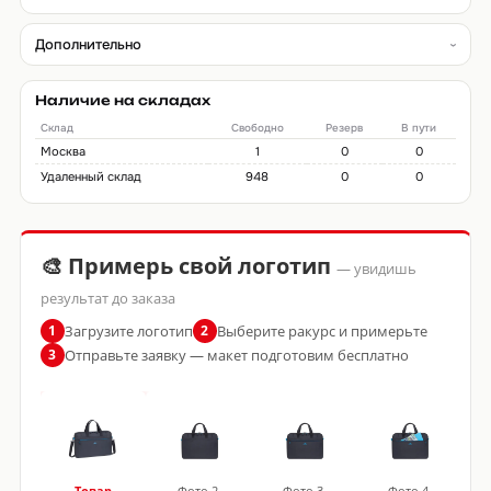
Дополнительно
Наличие на складах
Склад
Свободно
Резерв
В пути
Москва
1
0
0
Удаленный склад
948
0
0
🎨 Примерь свой логотип
— увидишь
результат до заказа
Загрузите логотип
Выберите ракурс и примерьте
1
2
Отправьте заявку — макет подготовим бесплатно
3
Товар
Фото 2
Фото 3
Фото 4