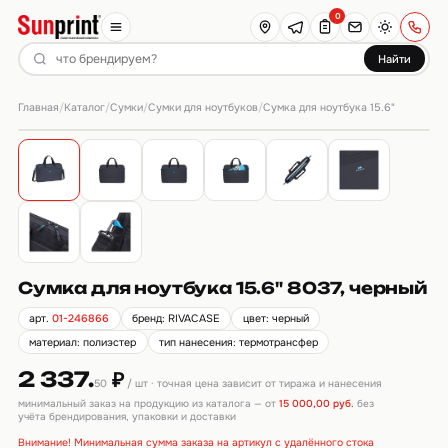
0
Найти
Главная
Каталог
Сумки
Сумки для ноутбуков
/
/
/
/
Сумка для ноутбука 15.6"
Сумка для ноутбука 15.6" 8037, черный
арт.
01-246866
бренд: RIVACASE
цвет: черный
материал: полиэстер
тип нанесения: термотрансфер
2 337.
₽
50
/ шт · точная цена зависит от тиража и нанесения
минимальный заказ на продукцию из каталога — от
15 000,00 руб.
без
учёта брендирования, упаковки и доставки
Внимание! Минимальная сумма заказа на артикул с удалённого стока