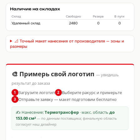
Наличие на складах
Склад
Свободно
Резерв
В пути
Удаленный склад
2480
0
0
📐 Точный макет нанесения от производителя — зоны и
размеры
🎨 Примерь свой логотип
— увидишь
результат до заказа
Загрузите логотип
Выберите ракурс и примерьте
1
2
Отправьте заявку — макет подготовим бесплатно
3
✍ Нанесение:
Термотрансфер
· макс. область
до
153.00 см²
— по данным поставщика; финальную область
согласует наш дизайнер