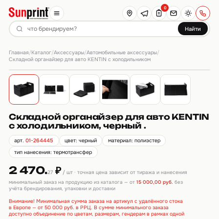
0
Найти
Главная
Каталог
Аксессуары
Автомобильные аксессуары
/
/
/
/
Складной органайзер для авто KENTIN c холодильником
Складной органайзер для авто KENTIN
c холодильником, черный .
арт.
01-264445
цвет: черный
материал: полиэстер
тип нанесения: термотрансфер
2 470.
₽
27
/ шт · точная цена зависит от тиража и нанесения
минимальный заказ на продукцию из каталога — от
15 000,00 руб.
без
учёта брендирования, упаковки и доставки
Внимание! Минимальная сумма заказа на артикул с удалённого стока
в Европе — от 50 000 руб. в РРЦ. В сумме минимального заказа
доступно объединение по цветам, размерам, гендерам в рамках одной