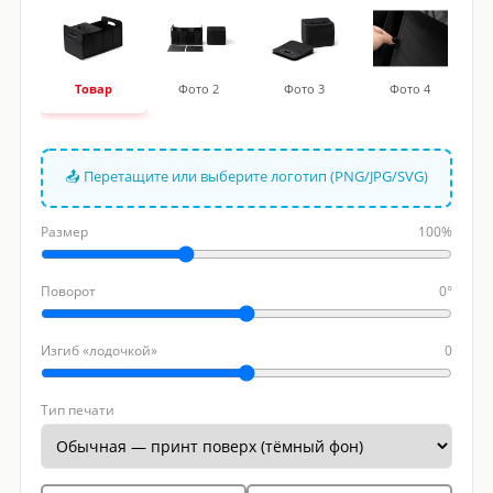
Товар
Фото 2
Фото 3
Фото 4
📤 Перетащите или выберите логотип (PNG/JPG/SVG)
Размер
100%
Поворот
0°
Изгиб «лодочкой»
0
Тип печати