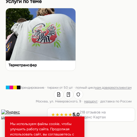
Услуги по теме
Термотрансфер
брендирование · тиражи от 50 шт · полный цикл
нам доверяют
клиентам
Москва, ул. Неверовского, 9 ·
маршрут
· доставка по России
218 отзывов на
★★★★★
5,0
Яндекс·Картах
Мы используем файлы cookie, чтобы
улучшить работу сайта. Продолжая
использовать сайт, вы соглашаетесь с