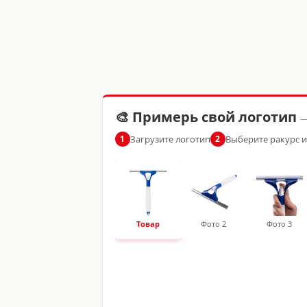
🎨 Примерь свой логотип
—
Загрузите логотип
Выберите ракурс 
1
2
Товар
Фото 2
Фото 3