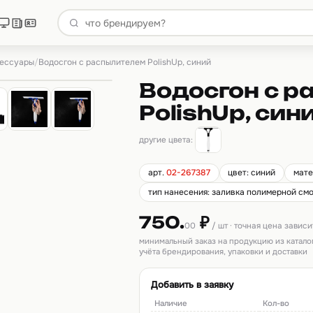
сессуары
/
Водосгон с распылителем PolishUp, синий
Водосгон с 
PolishUp, син
другие цвета:
арт.
02-267387
цвет: синий
мате
тип нанесения: заливка полимерной см
750.
₽
00
/ шт · точная цена завис
минимальный заказ на продукцию из катало
учёта брендирования, упаковки и доставки
Добавить в заявку
Наличие
Кол-во