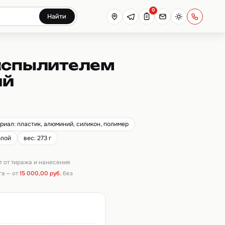
0
Найти
распылителем
ий
риал: пластик, алюминий, силикон, полимер
олой
вес: 273 г
ит от тиража и нанесения
га — от
15 000,00 руб.
без