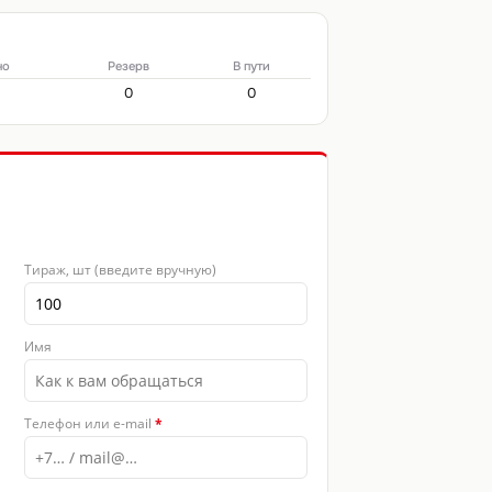
но
Резерв
В пути
0
0
Тираж, шт (введите вручную)
Имя
 8
Телефон или e-mail
*