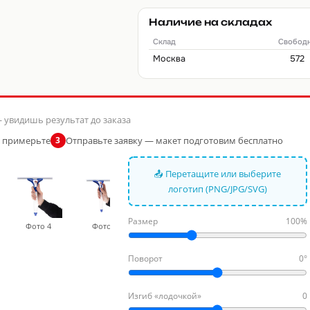
Наличие на складах
Склад
Свобод
Москва
572
 увидишь результат до заказа
и примерьте
Отправьте заявку — макет подготовим бесплатно
3
📤 Перетащите или выберите
логотип (PNG/JPG/SVG)
Размер
100%
Фото 4
Фото 5
Фото 6
Фото 7
Фото
Поворот
0°
Изгиб «лодочкой»
0