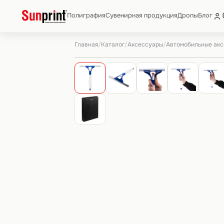
Полиграфия
Сувенирная продукция
Дропы
Блог
Главная
Каталог
Аксессуары
Автомобильные ак
/
/
/