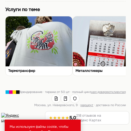
Услуги по теме
Термотрансфер
Металлстикеры
брендирование · тиражи от 50 шт · полный цикл
нам доверяют
клиентам
Москва, ул. Неверовского, 9 ·
маршрут
· доставка по России
218 отзывов на
★★★★★
5,0
Яндекс·Картах
Мы используем файлы cookie, чтобы