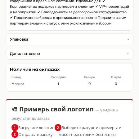
содержимое в идеальном состоянии. Идеально для: ✔
Корпоративных подарков партнерам и клиентам ✔ VIP-презентаций
и мероприятий ✔ Благодарности за долгосрочное сотрудничество
✔ Продвижения бренда в премиальном сегменте Подарите своим
партнерам эмоции и статус с этим эксклюзивным набором!
Упаковка
Дополнительно
Наличие на складах
Склад
Свободно
Резерв
В пути
Москва
1
0
0
🎨 Примерь свой логотип
— увидишь
результат до заказа
Загрузите логотип
Выберите ракурс и примерьте
1
2
Отправьте заявку — макет подготовим бесплатно
3