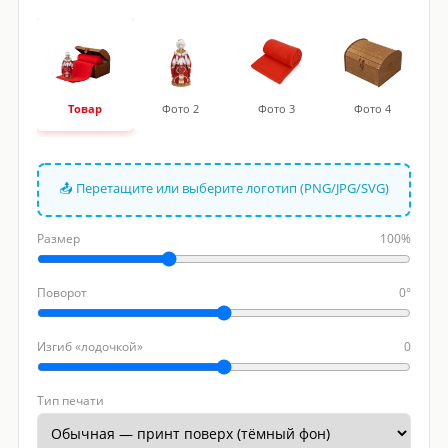
Товар
Фото 2
Фото 3
Фото 4
📤 Перетащите или выберите логотип (PNG/JPG/SVG)
Размер
100%
Поворот
0°
Изгиб «лодочкой»
0
Тип печати