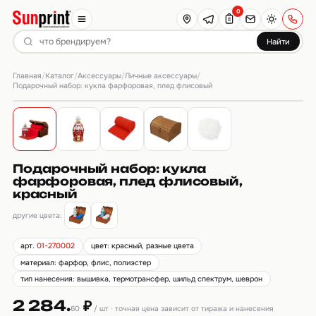
0
Найти
Главная
Каталог
Аксессуары
Личные аксессуары
/
/
/
/
Подарочный набор: кукла фарфоровая, плед флисовый
Подарочный набор: кукла
фарфоровая, плед флисовый,
красный
другие цвета:
арт.
01-270002
цвет: красный, разные цвета
материал: фарфор, флис, полиэстер
тип нанесения: вышивка, термотрансфер, шильд спектрум, шеврон
2 284.
₽
60
/ шт · точная цена зависит от тиража и нанесения