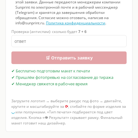
этой заявки. Данные передаются менеджерам компании
Sunprint по электронной почте и в рабочий мессенджер
(Telegram) и хранятся до завершения обработки
обращения. Согласие можно отозвать, написав на
info@sunprint.ru.
Политика конфиденциальности
.
Проверка (антиспам): сколько будет
7 + 6
🛒 Отправить заявку
✔ Бесплатно подготовим макет к печати
✔ Пришлём фотопревью на согласование до тиража
✔ Менеджер свяжется в рабочее время
Загрузите логотип → выберите ракурс под фото → двигайте,
крутите и масштабируйте за
⟳
, сгибайте по форме изделия за
◡
или ползунками. «Тип печати» подбирается под цвет
изделия. Кнопка «👁 Результат» скрывает рамку. Финальный
макет готовит наш дизайнер.