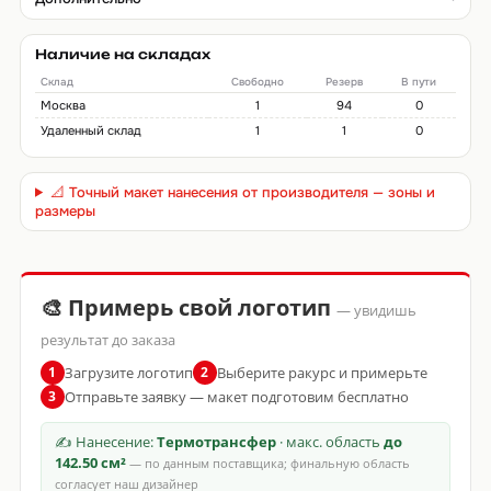
Наличие на складах
Склад
Свободно
Резерв
В пути
Москва
1
94
0
Удаленный склад
1
1
0
📐 Точный макет нанесения от производителя — зоны и
размеры
🎨 Примерь свой логотип
— увидишь
результат до заказа
Загрузите логотип
Выберите ракурс и примерьте
1
2
Отправьте заявку — макет подготовим бесплатно
3
✍ Нанесение:
Термотрансфер
· макс. область
до
142.50 см²
— по данным поставщика; финальную область
согласует наш дизайнер