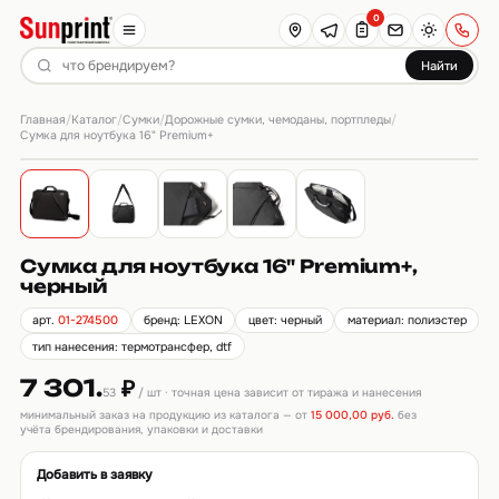
0
Найти
Главная
Каталог
Сумки
Дорожные сумки, чемоданы, портпледы
/
/
/
/
Сумка для ноутбука 16" Premium+
Сумка для ноутбука 16" Premium+,
черный
арт.
01-274500
бренд: LEXON
цвет: черный
материал: полиэстер
тип нанесения: термотрансфер, dtf
7 301.
₽
53
/ шт · точная цена зависит от тиража и нанесения
минимальный заказ на продукцию из каталога — от
15 000,00 руб.
без
учёта брендирования, упаковки и доставки
Добавить в заявку