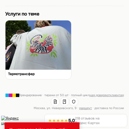
Услуги по теме
Термотрансфер
брендирование · тиражи от 50 шт · полный цикл
нам доверяют
клиентам
Москва, ул. Неверовского, 9 ·
маршрут
· доставка по России
218 отзывов на
★★★★★
5,0
Яндекс·Картах