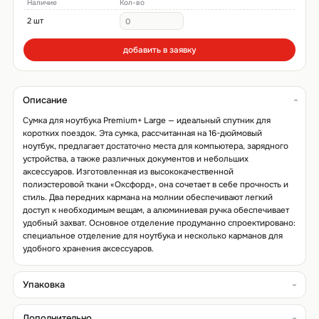
Наличие
Кол-во
2 шт
добавить в заявку
Описание
Сумка для ноутбука Premium+ Large — идеальный спутник для
коротких поездок. Эта сумка, рассчитанная на 16-дюймовый
ноутбук, предлагает достаточно места для компьютера, зарядного
устройства, а также различных документов и небольших
аксессуаров. Изготовленная из высококачественной
полиэстеровой ткани «Оксфорд», она сочетает в себе прочность и
стиль. Два передних кармана на молнии обеспечивают легкий
доступ к необходимым вещам, а алюминиевая ручка обеспечивает
удобный захват. Основное отделение продуманно спроектировано:
специальное отделение для ноутбука и несколько карманов для
удобного хранения аксессуаров.
Упаковка
Дополнительно