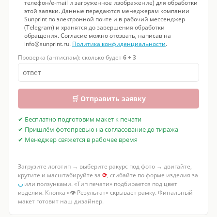
телефон/e-mail и загруженное изображение) для обработки
этой заявки. Данные передаются менеджерам компании
Sunprint по электронной почте и в рабочий мессенджер
(Telegram) и хранятся до завершения обработки
обращения. Согласие можно отозвать, написав на
info@sunprint.ru.
Политика конфиденциальности
.
Проверка (антиспам): сколько будет
6 + 3
🛒 Отправить заявку
✔ Бесплатно подготовим макет к печати
✔ Пришлём фотопревью на согласование до тиража
✔ Менеджер свяжется в рабочее время
Загрузите логотип → выберите ракурс под фото → двигайте,
крутите и масштабируйте за
⟳
, сгибайте по форме изделия за
◡
или ползунками. «Тип печати» подбирается под цвет
изделия. Кнопка «👁 Результат» скрывает рамку. Финальный
макет готовит наш дизайнер.