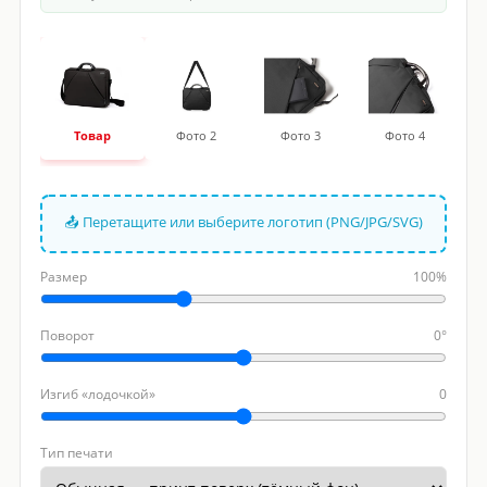
Товар
Фото 2
Фото 3
Фото 4
📤 Перетащите или выберите логотип (PNG/JPG/SVG)
Размер
100%
Поворот
0°
Изгиб «лодочкой»
0
Тип печати