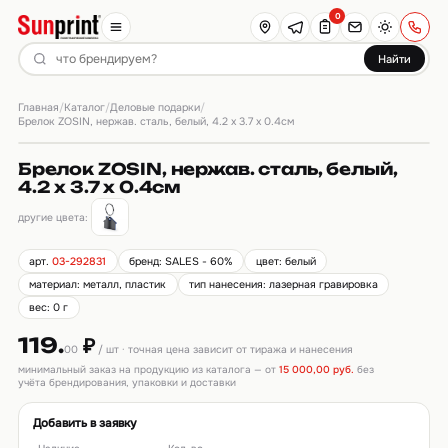
0
Найти
Главная
Каталог
Деловые подарки
/
/
/
Брелок ZOSIN, нержав. сталь, белый, 4.2 х 3.7 х 0.4см
Брелок ZOSIN, нержав. сталь, белый,
4.2 х 3.7 х 0.4см
другие цвета:
арт.
03-292831
бренд: SALES - 60%
цвет: белый
материал: металл, пластик
тип нанесения: лазерная гравировка
вес: 0 г
119.
₽
00
/ шт · точная цена зависит от тиража и нанесения
минимальный заказ на продукцию из каталога — от
15 000,00 руб.
без
учёта брендирования, упаковки и доставки
Добавить в заявку