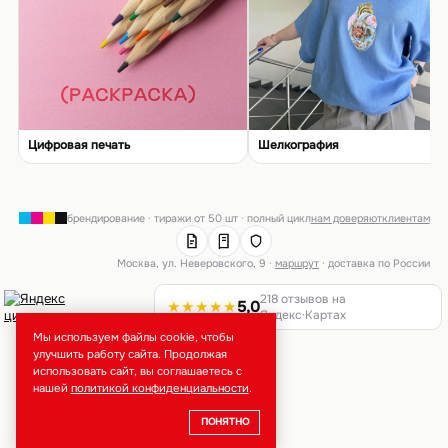
Цифровая печать
Шелкография
брендирование · тиражи от 50 шт · полный цикл
нам доверяют
клиентам
Москва, ул. Неверовского, 9 ·
маршрут
· доставка по России
218 отзывов на
★★★★★
5,0
Яндекс·Картах
Мы используем файлы cookie, чтобы
улучшить работу сайта. Продолжая
использовать сайт, вы соглашаетесь с
нашей
политикой конфиденциальности
.
ПОНЯТНО