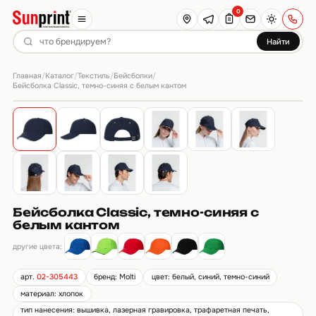
0
Найти
Главная
Каталог
Текстиль
Бейсболки
/
/
/
/
Бейсболка Classic, темно-синяя с белым кантом
Бейсболка Classic, темно-синяя с
белым кантом
другие цвета:
арт.
02-305443
бренд: Molti
цвет: белый, синий, темно-синий
материал: хлопок
тип нанесения: вышивка, лазерная гравировка, трафаретная печать,