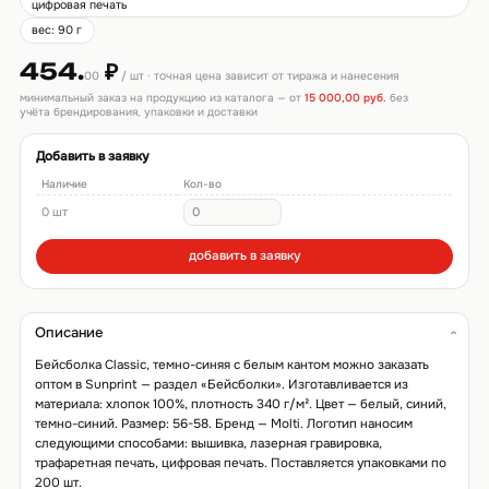
цифровая печать
вес: 90 г
454.
₽
00
/ шт · точная цена зависит от тиража и нанесения
минимальный заказ на продукцию из каталога — от
15 000,00 руб.
без
учёта брендирования, упаковки и доставки
Добавить в заявку
Наличие
Кол-во
0 шт
добавить в заявку
Описание
Бейсболка Classic, темно-синяя с белым кантом можно заказать
оптом в Sunprint — раздел «Бейсболки». Изготавливается из
материала: хлопок 100%, плотность 340 г/м². Цвет — белый, синий,
темно-синий. Размер: 56-58. Бренд — Molti. Логотип наносим
следующими способами: вышивка, лазерная гравировка,
трафаретная печать, цифровая печать. Поставляется упаковками по
200 шт.