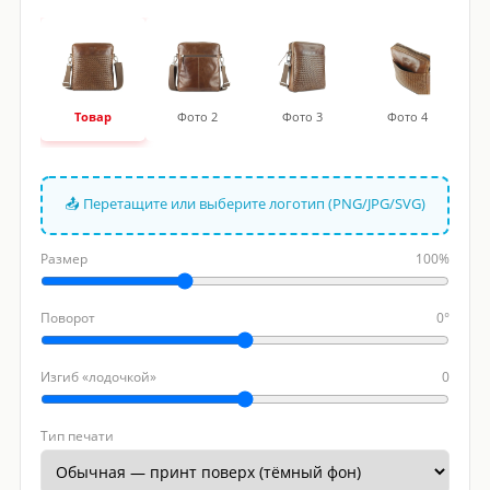
Товар
Фото 2
Фото 3
Фото 4
📤 Перетащите или выберите логотип (PNG/JPG/SVG)
Размер
100%
Поворот
0°
Изгиб «лодочкой»
0
Тип печати