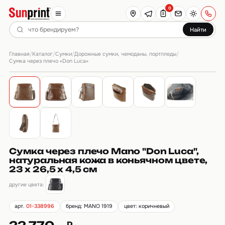
0
Найти
Главная
Каталог
Сумки
Дорожные сумки, чемоданы, портпледы
/
/
/
/
Сумка через плечо «Don Luca»
Сумка через плечо Mano "Don Luca",
натуральная кожа в коньячном цвете,
23 х 26,5 х 4,5 см
другие цвета:
арт.
01-338996
бренд: MANO 1919
цвет: коричневый