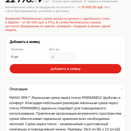
22 770.
₽
00
/ шт · точная цена зависит от тиража и нанесения
минимальный заказ на продукцию из каталога — от
15 000,00 руб.
без
учёта брендирования, упаковки и доставки
Внимание! Минимальная сумма заказа на артикул с удалённого стока
в Европе — от 50 000 руб. в РРЦ. В сумме минимального заказа
доступно объединение по цветам, размерам, гендерам в рамках одной
модели.
Добавить в заявку
Наличие
Кол-во
11 шт
добавить в заявку
Описание
MANO 1919 ®. Маленькая сумка через плечо M191945802 Удобство и
комфорт: благодаря небольшим размерам маленькая сумка через
плечо M191945802 идеально подойдет для повседневного
использования. Практичная организация внутреннего пространства
сумки обеспечивает идеальное хранение всех необходимых
мелочей. Сумка через плечо - незаменимый и долговечный
компаньон в повседневной жизни. Размеры: 26,5 см (В) x 23 см (Ш)