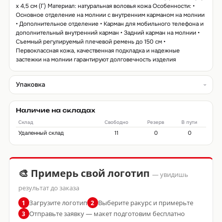
x 4,5 см (Г) Материал: натуральная воловья кожа Особенности: •
Основное отделение на молнии с внутренним карманом на молнии
• Дополнительное отделение • Карман для мобильного телефона и
дополнительный внутренний карман • Задний карман на молнии •
Съемный регулируемый плечевой ремень до 150 см •
Первоклассная кожа, качественная подкладка и надежные
застежки на молнии гарантируют долговечность изделия
Упаковка
Наличие на складах
Склад
Свободно
Резерв
В пути
Удаленный склад
11
0
0
🎨 Примерь свой логотип
— увидишь
результат до заказа
Загрузите логотип
Выберите ракурс и примерьте
1
2
Отправьте заявку — макет подготовим бесплатно
3