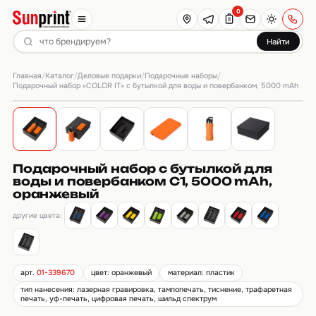
0
Найти
Главная
Каталог
Деловые подарки
Подарочные наборы
/
/
/
/
Подарочный набор «COLOR IT» с бутылкой для воды и повербанком, 5000 mAh
Подарочный набор с бутылкой для
воды и повербанком С1, 5000 mAh,
оранжевый
другие цвета:
арт.
01-339670
цвет: оранжевый
материал: пластик
тип нанесения: лазерная гравировка, тампопечать, тиснение, трафаретная
печать, уф-печать, цифровая печать, шильд спектрум