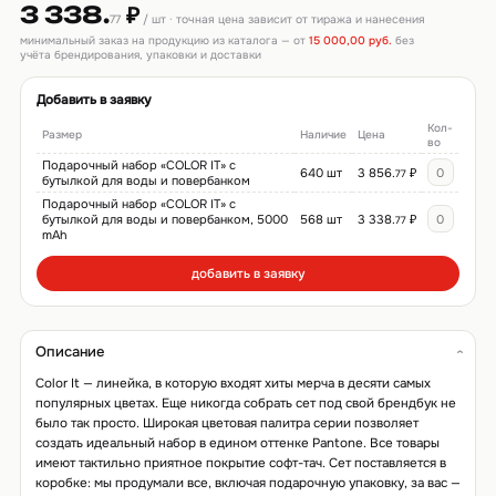
3 338.
₽
77
/ шт · точная цена зависит от тиража и нанесения
минимальный заказ на продукцию из каталога — от
15 000,00 руб.
без
учёта брендирования, упаковки и доставки
Добавить в заявку
Кол-
Размер
Наличие
Цена
во
Подарочный набор «COLOR IT» с
640 шт
3 856.
₽
77
бутылкой для воды и повербанком
Подарочный набор «COLOR IT» с
бутылкой для воды и повербанком, 5000
568 шт
3 338.
₽
77
mAh
добавить в заявку
Описание
Color It — линейка, в которую входят хиты мерча в десяти самых
популярных цветах. Еще никогда собрать сет под свой брендбук не
было так просто. Широкая цветовая палитра серии позволяет
создать идеальный набор в едином оттенке Pantone. Все товары
имеют тактильно приятное покрытие софт-тач. Сет поставляется в
коробке: мы продумали все, включая подарочную упаковку, за вас —