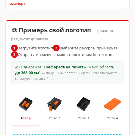
размеры
🎨 Примерь свой логотип
— увидишь
результат до заказа
Загрузите логотип
Выберите ракурс и примерьте
1
2
Отправьте заявку — макет подготовим бесплатно
3
✍ Нанесение:
Трафаретная печать
· макс. область
до 368.00 см²
— по данным поставщика; финальную область
согласует наш дизайнер
Товар
Фото 2
Фото 3
Фото 4