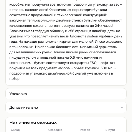
коробке: мы продумали все, включая подарочную упаковку, за вас —
осталось нанести лого! Классическая форма термобутылки
сочетается с продуманной и технологичной конструкцией:
вакуумная теплоизоляция и двойные стенки бутылки обеспечивают
качественное сохранение температуры напитка до 24-х часов!
Блокнот имеет твёрдую обложку и 256 страниц в линейку, даты не
указаны, что позволяет начать вести блокнот в любой удобный день
года. На нахзаце расположен карман для мелочей. Ляссе окрашено
в тон обложки. На обложке блокнота есть магнитный держатель
для металлических ручек. Тонкое письмо ручки обеспечивается
пишущим узлом с толщиной письма 0,5 мм с нажимным
механизмом. - бумага соответствует стандартам FSC; - софт-тач
покрытие на всех предметах набора; - объём бутылки: 500 мл; -
подарочная упаковка с дизайнерской бумагой уже включена в
набор.
Упаковка
Дополнительно
Наличие на складах
Склад
Свободно
Резерв
В пути