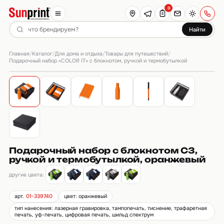
0
Найти
Главная
Каталог
Для дома и отдыха
Товары для путешествий
/
/
/
/
Подарочный набор «COLOR IT» c блокнотом, ручкой и термобутылкой
Подарочный набор c блокнотом C3,
ручкой и термобутылкой, оранжевый
другие цвета:
арт.
01-339740
цвет: оранжевый
тип нанесения: лазерная гравировка, тампопечать, тиснение, трафаретная
печать, уф-печать, цифровая печать, шильд спектрум