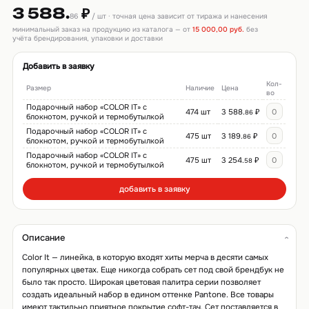
3 588.
₽
86
/ шт · точная цена зависит от тиража и нанесения
минимальный заказ на продукцию из каталога — от
15 000,00 руб.
без
учёта брендирования, упаковки и доставки
Добавить в заявку
Кол-
Размер
Наличие
Цена
во
Подарочный набор «COLOR IT» c
474 шт
3 588.
₽
86
блокнотом, ручкой и термобутылкой
Подарочный набор «COLOR IT» c
475 шт
3 189.
₽
86
блокнотом, ручкой и термобутылкой
Подарочный набор «COLOR IT» c
475 шт
3 254.
₽
58
блокнотом, ручкой и термобутылкой
добавить в заявку
Описание
Color It — линейка, в которую входят хиты мерча в десяти самых
популярных цветах. Еще никогда собрать сет под свой брендбук не
было так просто. Широкая цветовая палитра серии позволяет
создать идеальный набор в едином оттенке Pantone. Все товары
имеют тактильно приятное покрытие софт-тач. Сет поставляется в