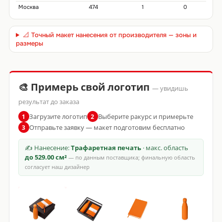
Москва
474
1
0
📐 Точный макет нанесения от производителя — зоны и
размеры
🎨 Примерь свой логотип
— увидишь
результат до заказа
Загрузите логотип
Выберите ракурс и примерьте
1
2
Отправьте заявку — макет подготовим бесплатно
3
✍ Нанесение:
Трафаретная печать
· макс. область
до 529.00 см²
— по данным поставщика; финальную область
согласует наш дизайнер