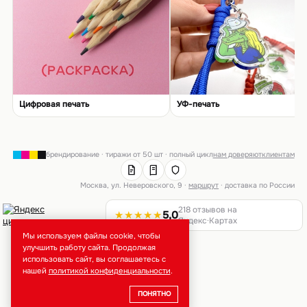
Цифровая печать
УФ-печать
брендирование · тиражи от 50 шт · полный цикл
нам доверяют
клиентам
Москва, ул. Неверовского, 9 ·
маршрут
· доставка по России
218 отзывов на
★★★★★
5,0
Яндекс·Картах
Мы используем файлы cookie, чтобы
улучшить работу сайта. Продолжая
использовать сайт, вы соглашаетесь с
нашей
политикой конфиденциальности
.
ПОНЯТНО