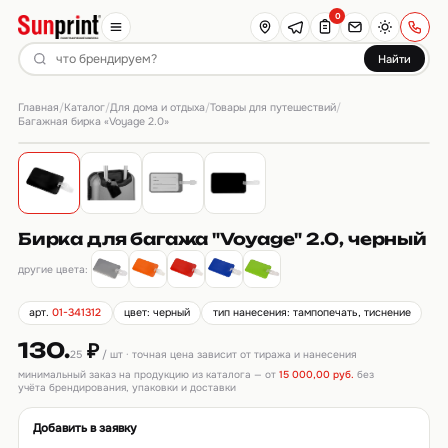
0
Найти
Главная
Каталог
Для дома и отдыха
Товары для путешествий
/
/
/
/
Багажная бирка «Voyage 2.0»
Бирка для багажа "Voyage" 2.0, черный
другие цвета:
арт.
01-341312
цвет: черный
тип нанесения: тампопечать, тиснение
130.
₽
25
/ шт · точная цена зависит от тиража и нанесения
минимальный заказ на продукцию из каталога — от
15 000,00 руб.
без
учёта брендирования, упаковки и доставки
Добавить в заявку