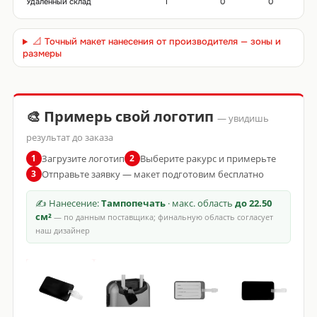
Удаленный склад
1
0
0
📐 Точный макет нанесения от производителя — зоны и
размеры
🎨 Примерь свой логотип
— увидишь
результат до заказа
Загрузите логотип
Выберите ракурс и примерьте
1
2
Отправьте заявку — макет подготовим бесплатно
3
✍ Нанесение:
Тампопечать
· макс. область
до 22.50
см²
— по данным поставщика; финальную область согласует
наш дизайнер