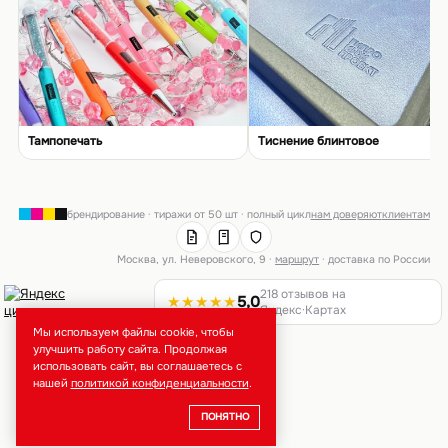
Тампопечать
Тиснение блинтовое
брендирование · тиражи от 50 шт · полный цикл
нам доверяют
клиентам
Москва, ул. Неверовского, 9 ·
маршрут
· доставка по России
218 отзывов на
★★★★★
5,0
Яндекс·Картах
Мы используем файлы cookie, чтобы
улучшить работу сайта. Продолжая
использовать сайт, вы соглашаетесь с
нашей
политикой конфиденциальности
.
ПОНЯТНО