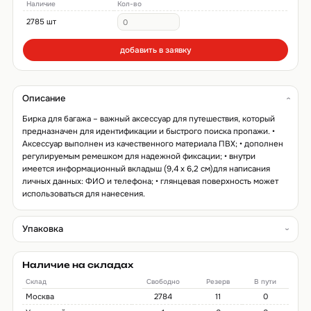
Наличие
Кол-во
2785 шт
добавить в заявку
Описание
Бирка для багажа – важный аксессуар для путешествия, который
предназначен для идентификации и быстрого поиска пропажи. •
Аксессуар выполнен из качественного материала ПВХ; • дополнен
регулируемым ремешком для надежной фиксации; • внутри
имеется информационный вкладыш (9,4 х 6,2 см)для написания
личных данных: ФИО и телефона; • глянцевая поверхность может
использоваться для нанесения.
Упаковка
Наличие на складах
Склад
Свободно
Резерв
В пути
Москва
2784
11
0