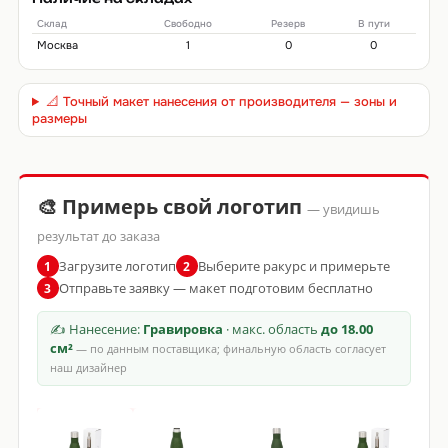
Склад
Свободно
Резерв
В пути
Москва
1
0
0
📐 Точный макет нанесения от производителя — зоны и
размеры
🎨 Примерь свой логотип
— увидишь
результат до заказа
Загрузите логотип
Выберите ракурс и примерьте
1
2
Отправьте заявку — макет подготовим бесплатно
3
✍ Нанесение:
Гравировка
· макс. область
до 18.00
см²
— по данным поставщика; финальную область согласует
наш дизайнер