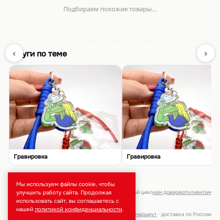
Гравировка
Гравировка
брендирование · тиражи от 50 шт · полный цикл
нам доверяют
клиентам
Москва, ул. Неверовского, 9 ·
маршрут
· доставка по России
218 отзывов на
★★★★★
5,0
Яндекс·Картах
Мы используем файлы cookie, чтобы
улучшить работу сайта. Продолжая
использовать сайт, вы соглашаетесь с
нашей
политикой конфиденциальности
.