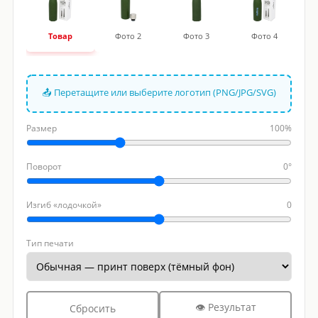
Товар
Фото 2
Фото 3
Фото 4
📤 Перетащите или выберите логотип (PNG/JPG/SVG)
Размер
100%
Поворот
0°
Изгиб «лодочкой»
0
Тип печати
👁 Результат
Сбросить