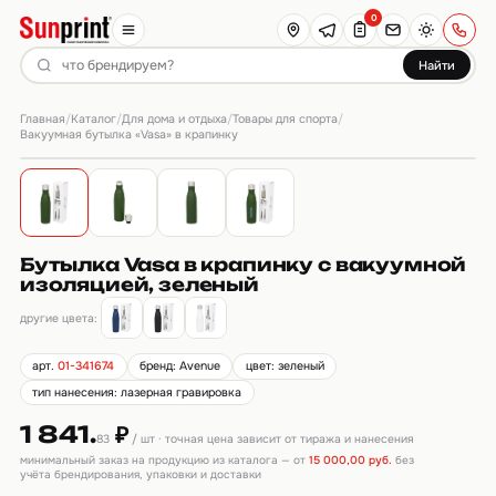
0
Найти
Главная
Каталог
Для дома и отдыха
Товары для спорта
/
/
/
/
Вакуумная бутылка «Vasa» в крапинку
Бутылка Vasa в крапинку с вакуумной
изоляцией, зеленый
другие цвета:
арт.
01-341674
бренд: Avenue
цвет: зеленый
тип нанесения: лазерная гравировка
1 841.
₽
83
/ шт · точная цена зависит от тиража и нанесения
минимальный заказ на продукцию из каталога — от
15 000,00 руб.
без
учёта брендирования, упаковки и доставки