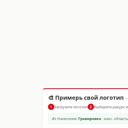
🎨 Примерь свой логотип
—
Загрузите логотип
Выберите ракурс 
1
2
✍ Нанесение:
Гравировка
· макс. област