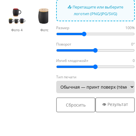
📤 Перетащите или выберите
логотип (PNG/JPG/SVG)
Размер
100%
Фото 4
Фото 5
Фото 6
Фото 7
Поворот
0°
Изгиб «лодочкой»
0
Тип печати
👁 Результат
Сбросить