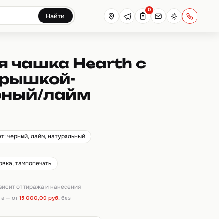
0
Найти
 чашка Hearth с
крышкой-
рный/лайм
ет: черный, лайм, натуральный
овка, тампопечать
ависит от тиража и нанесения
га — от
15 000,00 руб.
без