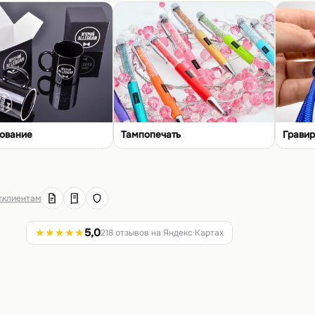
ование
Тампопечать
Гравир
т
клиентам
★★★★★
5,0
218 отзывов на Яндекс·Картах