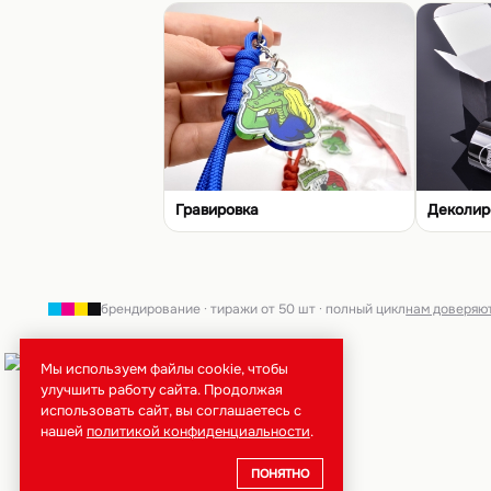
Гравировка
Деколир
брендирование · тиражи от 50 шт · полный цикл
нам доверяю
Мы используем файлы cookie, чтобы
улучшить работу сайта. Продолжая
использовать сайт, вы соглашаетесь с
нашей
политикой конфиденциальности
.
ПОНЯТНО