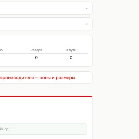
но
Резерв
В пути
0
0
т производителя — зоны и размеры
айнер