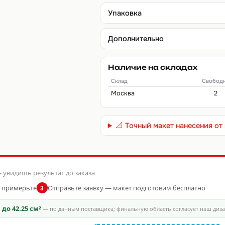
Упаковка
Дополнительно
Наличие на складах
Склад
Свобод
Москва
2
📐 Точный макет нанесения о
 увидишь результат до заказа
и примерьте
Отправьте заявку — макет подготовим бесплатно
3
ь
до 42.25 см²
— по данным поставщика; финальную область согласует наш диз