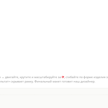
о → двигайте, крутите и масштабируйте за
⟳
, сгибайте по форме изделия 
зультат» скрывает рамку. Финальный макет готовит наш дизайнер.