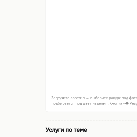
Загрузите логотип → выберите ракурс под фот
подбирается под цвет изделия. Кнопка «👁 Ре
Услуги по теме