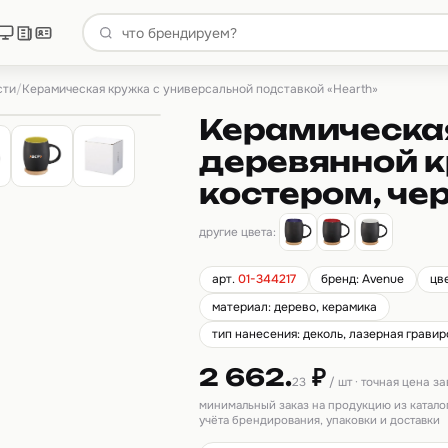
сти
/
Керамическая кружка с универсальной подставкой «Hearth»
Керамическая
деревянной 
костером, че
другие цвета:
арт.
01-344217
бренд: Avenue
цв
материал: дерево, керамика
тип нанесения: деколь, лазерная гравир
2 662.
₽
23
/ шт · точная цена з
минимальный заказ на продукцию из катало
учёта брендирования, упаковки и доставки