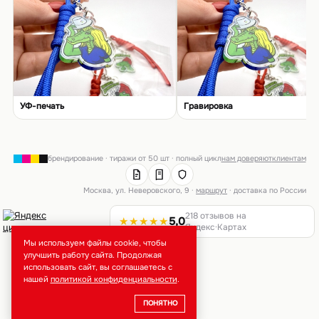
УФ-печать
Гравировка
брендирование · тиражи от 50 шт · полный цикл
нам доверяют
клиентам
Москва, ул. Неверовского, 9 ·
маршрут
· доставка по России
218 отзывов на
★★★★★
5,0
Яндекс·Картах
Мы используем файлы cookie, чтобы
улучшить работу сайта. Продолжая
использовать сайт, вы соглашаетесь с
нашей
политикой конфиденциальности
.
ПОНЯТНО