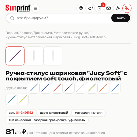
0
Найти
Главная
Каталог
Для письма
Металлические ручки
/
/
/
/
Ручка-стилус металлическая шариковая «Jucy Soft» soft-touch
Ручка-стилус шариковая "Jucy Soft" с
покрытием soft touch, фиолетовый
другие цвета:
арт.
01-349542
цвет: фиолетовый
материал: металл
тип нанесения: лазерная гравировка, уф-печать
81.
₽
00
/ шт · точная цена зависит от тиража и нанесения