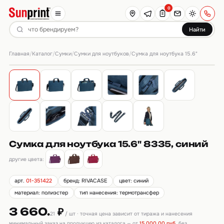
0
Найти
Главная
Каталог
Сумки
Сумки для ноутбуков
/
/
/
/
Сумка для ноутбука 15.6"
Сумка для ноутбука 15.6" 8335, синий
другие цвета:
арт.
01-351422
бренд: RIVACASE
цвет: синий
материал: полиэстер
тип нанесения: термотрансфер
3 660.
₽
21
/ шт · точная цена зависит от тиража и нанесения
минимальный заказ на продукцию из каталога — от
15 000,00 руб.
без