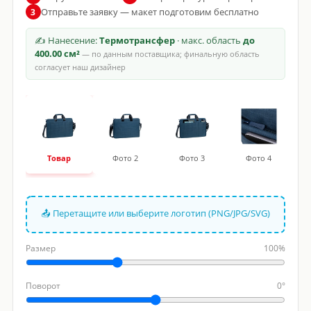
Отправьте заявку — макет подготовим бесплатно
3
✍ Нанесение:
Термотрансфер
· макс. область
до
400.00 см²
— по данным поставщика; финальную область
согласует наш дизайнер
Товар
Фото 2
Фото 3
Фото 4
📤 Перетащите или выберите логотип (PNG/JPG/SVG)
Размер
100%
Поворот
0°