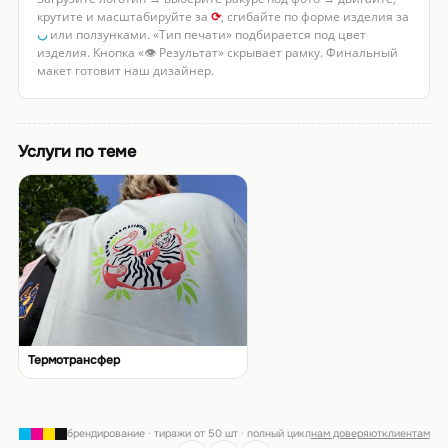
крутите и масштабируйте за
⟳
, сгибайте по форме изделия за
◡
или ползунками. «Тип печати» подбирается под цвет
изделия. Кнопка «👁 Результат» скрывает рамку. Финальный
макет готовит наш дизайнер.
Услуги по теме
Термотрансфер
брендирование · тиражи от 50 шт · полный цикл
нам доверяют
клиентам