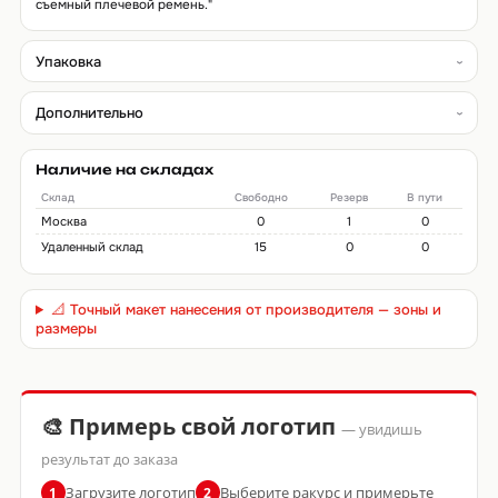
съемный плечевой ремень."
Упаковка
Дополнительно
Наличие на складах
Склад
Свободно
Резерв
В пути
Москва
0
1
0
Удаленный склад
15
0
0
📐 Точный макет нанесения от производителя — зоны и
размеры
🎨 Примерь свой логотип
— увидишь
результат до заказа
Загрузите логотип
Выберите ракурс и примерьте
1
2