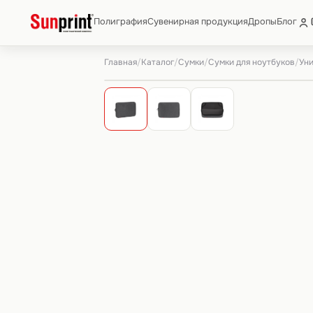
Полиграфия
Сувенирная продукция
Дропы
Блог
Главная
Каталог
Сумки
Сумки для ноутбуков
/
/
/
/
Уни