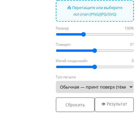
📤 Перетащите или выберите
логотип (PNG/JPG/SVG)
Размер
100%
Поворот
0°
Изгиб «лодочкой»
0
Тип печати
👁 Результат
Сбросить