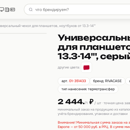
версальный чехол для планшетов, ноутбуков от 13.3-14"'
Универсальны
для планшето
13.3-14"', серы
другие цвета:
арт.
01-351433
бренд: RIVACASE
тип нанесения: термотрансфер
2 444.
₽
71
/ шт · точная цена за
минимальный заказ на продукцию из катало
учёта брендирования, упаковки и доставки
Внимание! Минимальная сумма заказа на а
Европе — от 50 000 руб. в РРЦ. В сумме м