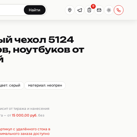
0
Найти
й чехол 5124
в, ноутбуков от
й
цвет: серый
материал: неопрен
висит от тиража и нанесения
га — от
15 000,00 руб.
без
ртикул с удалённого стока в
инимального заказа доступно