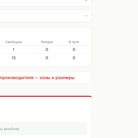
Свободно
Резерв
В пути
1
0
0
13
0
0
т производителя — зоны и размеры
аш дизайнер