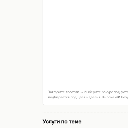
Загрузите логотип → выберите ракурс под фот
подбирается под цвет изделия. Кнопка «👁 Ре
Услуги по теме