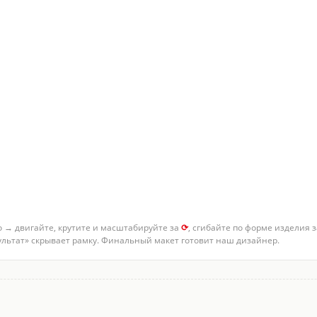
о → двигайте, крутите и масштабируйте за
⟳
, сгибайте по форме изделия 
зультат» скрывает рамку. Финальный макет готовит наш дизайнер.