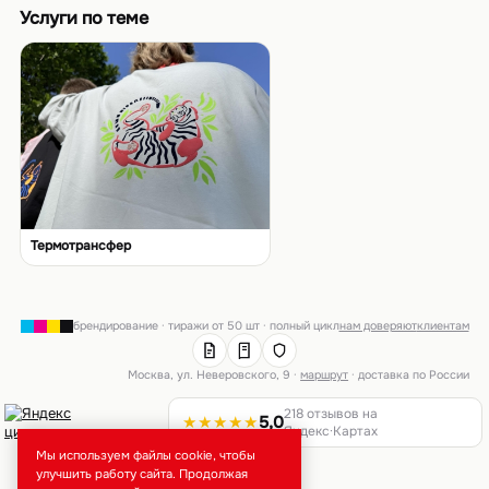
Услуги по теме
Термотрансфер
брендирование · тиражи от 50 шт · полный цикл
нам доверяют
клиентам
Москва, ул. Неверовского, 9 ·
маршрут
· доставка по России
218 отзывов на
★★★★★
5,0
Яндекс·Картах
Мы используем файлы cookie, чтобы
улучшить работу сайта. Продолжая