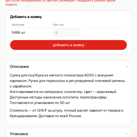
доступно объединение по цветам, размерам, гендерам в рамках одной
модели.
Добавить в заявку
Наличие
Кол-во
5486 шт
добавить в заявку
Описание
Сумка для ноутбука из мягкого полиэстера 600D с внешним
карманом. Ручки для переноски и регулируемый плечевой ремень
с карабином.
Изготавливается из материала: полиэстер. Цвет — оранжевый.
Доступные методы нанесения логотипа: термотрансфер.
Поставляется упаковками по 50 шт.
Стоимость — от 1319 ₽ за штуку, точный расчёт зависит от тиража и
брендирования. Доставка по всей России.
Упаковка