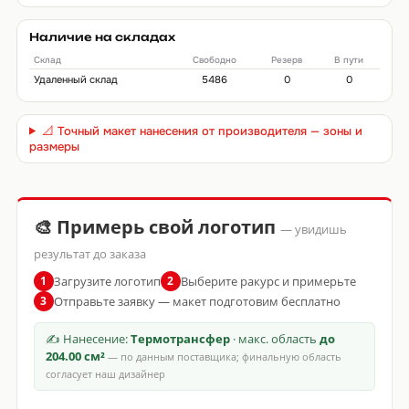
Наличие на складах
Склад
Свободно
Резерв
В пути
Удаленный склад
5486
0
0
📐 Точный макет нанесения от производителя — зоны и
размеры
🎨 Примерь свой логотип
— увидишь
результат до заказа
Загрузите логотип
Выберите ракурс и примерьте
1
2
Отправьте заявку — макет подготовим бесплатно
3
✍ Нанесение:
Термотрансфер
· макс. область
до
204.00 см²
— по данным поставщика; финальную область
согласует наш дизайнер