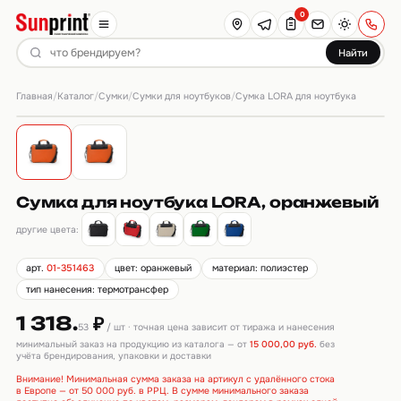
0
Найти
Главная
Каталог
Сумки
Сумки для ноутбуков
/
/
/
/
Сумка LORA для ноутбука
Сумка для ноутбука LORA, оранжевый
другие цвета:
арт.
01-351463
цвет: оранжевый
материал: полиэстер
тип нанесения: термотрансфер
1 318.
₽
53
/ шт · точная цена зависит от тиража и нанесения
минимальный заказ на продукцию из каталога — от
15 000,00 руб.
без
учёта брендирования, упаковки и доставки
Внимание! Минимальная сумма заказа на артикул с удалённого стока
в Европе — от 50 000 руб. в РРЦ. В сумме минимального заказа