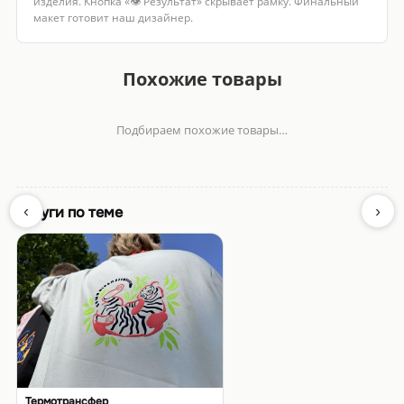
изделия. Кнопка «👁 Результат» скрывает рамку. Финальный
макет готовит наш дизайнер.
Похожие товары
Подбираем похожие товары…
‹
›
Услуги по теме
Термотрансфер