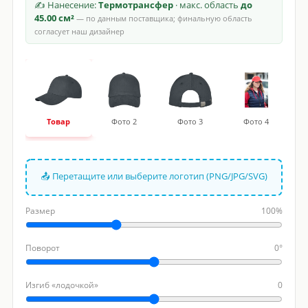
✍ Нанесение:
Термотрансфер
· макс. область
до
45.00 см²
— по данным поставщика; финальную область
согласует наш дизайнер
Товар
Фото 2
Фото 3
Фото 4
📤 Перетащите или выберите логотип (PNG/JPG/SVG)
Размер
100%
Поворот
0°
Изгиб «лодочкой»
0