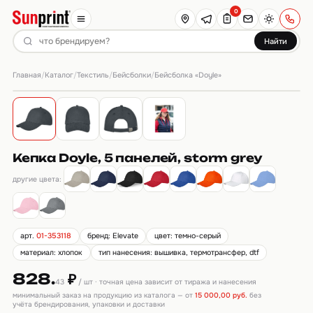
0
Найти
Главная
Каталог
Текстиль
Бейсболки
/
/
/
/
Бейсболка «Doyle»
Кепка Doyle, 5 панелей, storm grey
другие цвета:
арт.
01-353118
бренд: Elevate
цвет: темно-серый
материал: хлопок
тип нанесения: вышивка, термотрансфер, dtf
828.
₽
43
/ шт · точная цена зависит от тиража и нанесения
минимальный заказ на продукцию из каталога — от
15 000,00 руб.
без
учёта брендирования, упаковки и доставки