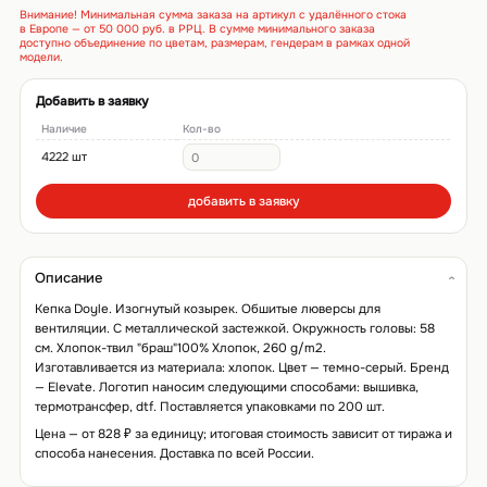
Внимание! Минимальная сумма заказа на артикул с удалённого стока
в Европе — от 50 000 руб. в РРЦ. В сумме минимального заказа
доступно объединение по цветам, размерам, гендерам в рамках одной
модели.
Добавить в заявку
Наличие
Кол-во
4222 шт
добавить в заявку
Описание
Кепка Doyle. Изогнутый козырек. Обшитые люверсы для
вентиляции. С металлической застежкой. Окружность головы: 58
см. Хлопок-твил "браш"100% Хлопок, 260 g/m2.
Изготавливается из материала: хлопок. Цвет — темно-серый. Бренд
— Elevate. Логотип наносим следующими способами: вышивка,
термотрансфер, dtf. Поставляется упаковками по 200 шт.
Цена — от 828 ₽ за единицу; итоговая стоимость зависит от тиража и
способа нанесения. Доставка по всей России.