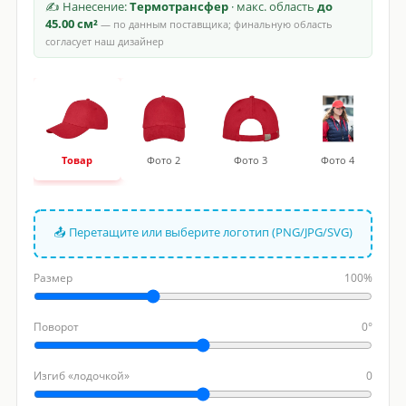
✍ Нанесение:
Термотрансфер
· макс. область
до
45.00 см²
— по данным поставщика; финальную область
согласует наш дизайнер
Товар
Фото 2
Фото 3
Фото 4
📤 Перетащите или выберите логотип (PNG/JPG/SVG)
Размер
100%
Поворот
0°
Изгиб «лодочкой»
0