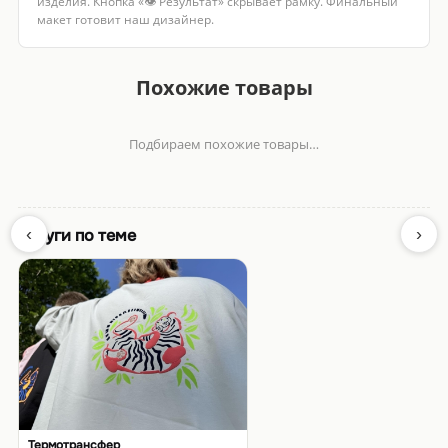
изделия. Кнопка «👁 Результат» скрывает рамку. Финальный
макет готовит наш дизайнер.
Похожие товары
Подбираем похожие товары…
‹
›
Услуги по теме
Термотрансфер