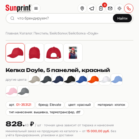
0
Найти
Главная
Каталог
Текстиль
Бейсболки
/
/
/
/
Бейсболка «Doyle»
Кепка Doyle, 5 панелей, красный
другие цвета:
арт.
01-353121
бренд: Elevate
цвет: красный
материал: хлопок
тип нанесения: вышивка, термотрансфер, dtf
828.
₽
43
/ шт · точная цена зависит от тиража и нанесения
минимальный заказ на продукцию из каталога — от
15 000,00 руб.
без
учёта брендирования, упаковки и доставки