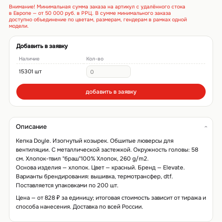
Внимание! Минимальная сумма заказа на артикул с удалённого стока
в Европе — от 50 000 руб. в РРЦ. В сумме минимального заказа
доступно объединение по цветам, размерам, гендерам в рамках одной
модели.
Добавить в заявку
Наличие
Кол-во
15301 шт
добавить в заявку
Описание
Кепка Doyle. Изогнутый козырек. Обшитые люверсы для
вентиляции. С металлической застежкой. Окружность головы: 58
см. Хлопок-твил "браш"100% Хлопок, 260 g/m2.
Основа изделия — хлопок. Цвет — красный. Бренд — Elevate.
Варианты брендирования: вышивка, термотрансфер, dtf.
Поставляется упаковками по 200 шт.
Цена — от 828 ₽ за единицу; итоговая стоимость зависит от тиража и
способа нанесения. Доставка по всей России.