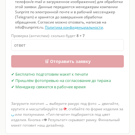
телефон/e-mail и загруженное изображение) для обработки
этой заявки. Данные передаются менеджерам компании
Sunprint по электронной почте и в рабочий мессенджер
(Telegram) и хранятся до завершения обработки
обращения. Согласие можно отозвать, написав на
info@sunprint.ru.
Политика конфиденциальности
.
Проверка (антиспам): сколько будет
8 + 7
🛒 Отправить заявку
✔ Бесплатно подготовим макет к печати
✔ Пришлём фотопревью на согласование до тиража
✔ Менеджер свяжется в рабочее время
Загрузите логотип → выберите ракурс под фото → двигайте,
крутите и масштабируйте за
⟳
, сгибайте по форме изделия за
◡
или ползунками. «Тип печати» подбирается под цвет
изделия. Кнопка «👁 Результат» скрывает рамку. Финальный
макет готовит наш дизайнер.