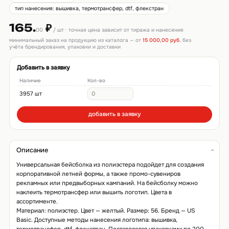
тип нанесения: вышивка, термотрансфер, dtf, флекстран
165.
₽
00
/ шт · точная цена зависит от тиража и нанесения
минимальный заказ на продукцию из каталога — от
15 000,00 руб.
без
учёта брендирования, упаковки и доставки
Добавить в заявку
Наличие
Кол-во
3957 шт
добавить в заявку
Описание
Универсальная бейсболка из полиэстера подойдет для создания
корпоративной летней формы, а также промо-сувениров
рекламных или предвыборных кампаний. На бейсболку можно
наклеить термотрансфер или вышить логотип. Цвета в
ассортименте.
Материал: полиэстер. Цвет — желтый. Размер: 56. Бренд — US
Basic. Доступные методы нанесения логотипа: вышивка,