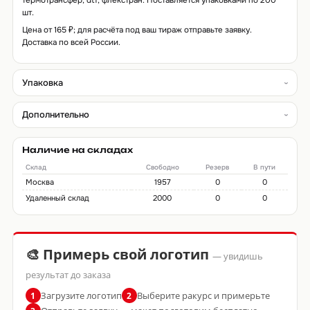
термотрансфер, dtf, флекстран. Поставляется упаковками по 200
шт.
Цена от 165 ₽; для расчёта под ваш тираж отправьте заявку.
Доставка по всей России.
Упаковка
Дополнительно
Наличие на складах
Склад
Свободно
Резерв
В пути
Москва
1957
0
0
Удаленный склад
2000
0
0
🎨 Примерь свой логотип
— увидишь
результат до заказа
Загрузите логотип
Выберите ракурс и примерьте
1
2