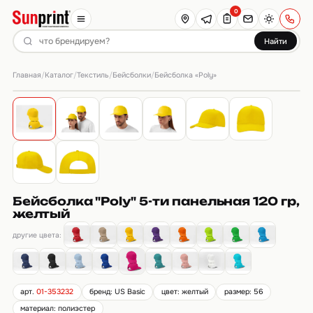
0
Найти
Главная
Каталог
Текстиль
Бейсболки
/
/
/
/
Бейсболка «Poly»
Бейсболка "Poly" 5-ти панельная 120 гр,
желтый
другие цвета:
арт.
01-353232
бренд: US Basic
цвет: желтый
размер: 56
материал: полиэстер