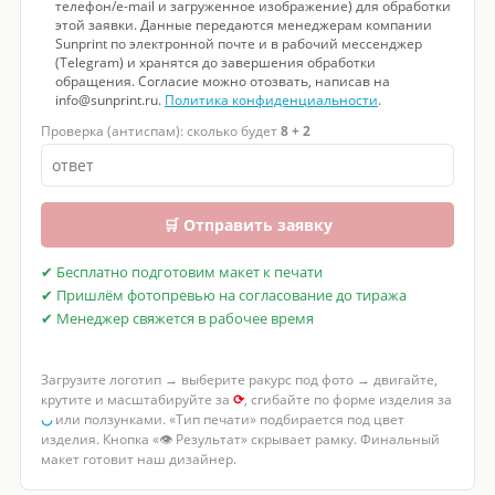
телефон/e-mail и загруженное изображение) для обработки
этой заявки. Данные передаются менеджерам компании
Sunprint по электронной почте и в рабочий мессенджер
(Telegram) и хранятся до завершения обработки
обращения. Согласие можно отозвать, написав на
info@sunprint.ru.
Политика конфиденциальности
.
Проверка (антиспам): сколько будет
8 + 2
🛒 Отправить заявку
✔ Бесплатно подготовим макет к печати
✔ Пришлём фотопревью на согласование до тиража
✔ Менеджер свяжется в рабочее время
Загрузите логотип → выберите ракурс под фото → двигайте,
крутите и масштабируйте за
⟳
, сгибайте по форме изделия за
◡
или ползунками. «Тип печати» подбирается под цвет
изделия. Кнопка «👁 Результат» скрывает рамку. Финальный
макет готовит наш дизайнер.