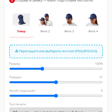
Отправьте заявку — макет подготовим бесплатно
3
Товар
Фото 2
Фото 3
Фото 4
📤 Перетащите или выберите логотип (PNG/JPG/SVG)
Размер
100%
Поворот
0°
Изгиб «лодочкой»
0
Тип печати