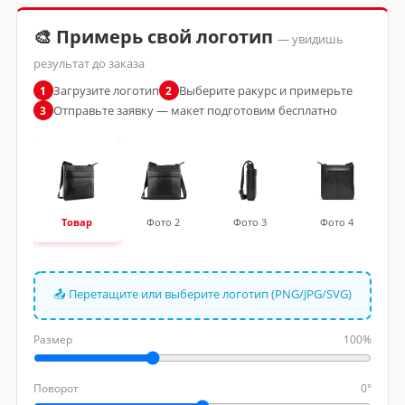
🎨 Примерь свой логотип
— увидишь
результат до заказа
Загрузите логотип
Выберите ракурс и примерьте
1
2
Отправьте заявку — макет подготовим бесплатно
3
Товар
Фото 2
Фото 3
Фото 4
📤 Перетащите или выберите логотип (PNG/JPG/SVG)
Размер
100%
Поворот
0°