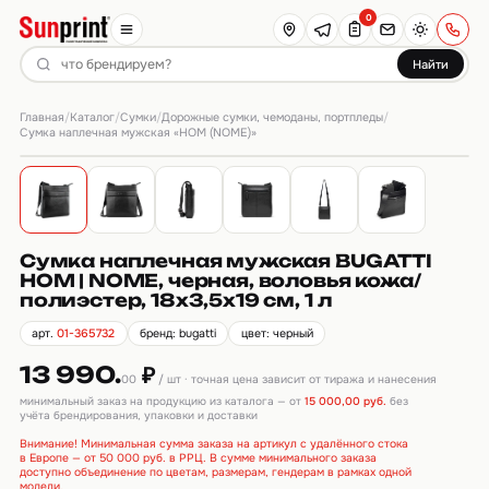
0
Найти
Главная
Каталог
Сумки
Дорожные сумки, чемоданы, портпледы
/
/
/
/
Сумка наплечная мужская «НОМ (NOME)»
Сумка наплечная мужская BUGATTI
НОМ | NOME, черная, воловья кожа/
полиэстер, 18х3,5х19 см, 1 л
арт.
01-365732
бренд: bugatti
цвет: черный
13 990.
₽
00
/ шт · точная цена зависит от тиража и нанесения
минимальный заказ на продукцию из каталога — от
15 000,00 руб.
без
учёта брендирования, упаковки и доставки
Внимание! Минимальная сумма заказа на артикул с удалённого стока
в Европе — от 50 000 руб. в РРЦ. В сумме минимального заказа
доступно объединение по цветам, размерам, гендерам в рамках одной
модели.