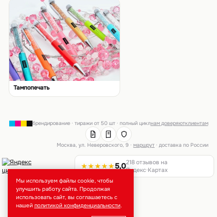
Тампопечать
брендирование · тиражи от 50 шт · полный цикл
нам доверяют
клиентам
Москва, ул. Неверовского, 9 ·
маршрут
· доставка по России
218 отзывов на
★★★★★
5,0
Яндекс·Картах
Мы используем файлы cookie, чтобы
улучшить работу сайта. Продолжая
использовать сайт, вы соглашаетесь с
нашей
политикой конфиденциальности
.