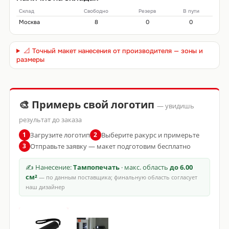
Склад
Свободно
Резерв
В пути
Москва
8
0
0
📐 Точный макет нанесения от производителя — зоны и
размеры
🎨 Примерь свой логотип
— увидишь
результат до заказа
Загрузите логотип
Выберите ракурс и примерьте
1
2
Отправьте заявку — макет подготовим бесплатно
3
✍ Нанесение:
Тампопечать
· макс. область
до 6.00
см²
— по данным поставщика; финальную область согласует
наш дизайнер