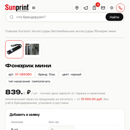
0
Найти
Главная
Каталог
Аксессуары
Автомобильные аксессуары
/
/
/
/
Фонарик мини
Фонарик мини
арт.
01-069390
бренд: Stac
цвет: черный
тип нанесения: тампопечать
839.
₽
12
/ шт · точная цена зависит от тиража и нанесения
минимальный заказ на продукцию из каталога — от
15 000,00 руб.
без
учёта брендирования, упаковки и доставки
Добавить в заявку
Наличие
Кол-во
8 шт