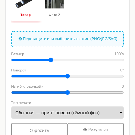
Товар
Фото 2
📤 Перетащите или выберите логотип (PNG/JPG/SVG)
Размер
100%
Поворот
0°
Изгиб «лодочкой»
0
Тип печати
👁 Результат
Сбросить