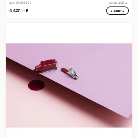
арт. 10-366604
склад: 205 шт
4 427.
₽
в заявку
00