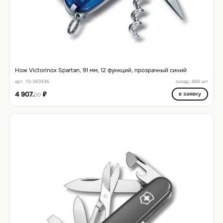
Нож Victorinox Spartan, 91 мм, 12 функций, прозрачный синий
арт. 10-367436
склад: 486 шт
4 907.
₽
в заявку
00