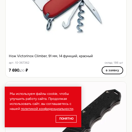
Нож Victorinox Climber, 91 мм, 14 функций, красный
арт. 10-367362
склад: 186 шт
7 690.
₽
в заявку
00
Мы используем файлы cookie, чтобы
улучшить работу сайта. Продолжая
использовать сайт, вы соглашаетесь с
нашей
политикой конфиденциальности
.
ПОНЯТНО