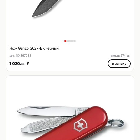
Нож Ganzo G627-BK черный
арт. 10-367288
склад: 574 шт
1 020.
₽
в заявку
00