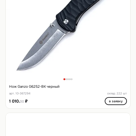
Нож Ganzo G6252-BK черный
арт. 10-367294
склад: 222 шт
1 010.
₽
в заявку
00