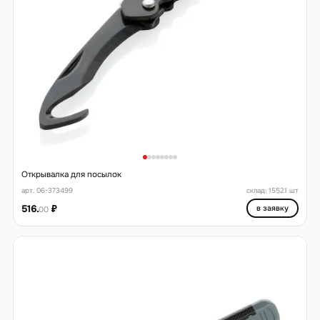
Открывалка для посылок
арт. 06-373499
склад: 15521 шт
516.
₽
в заявку
00