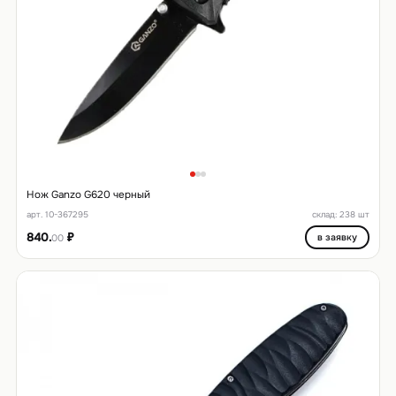
Нож Ganzo G620 черный
арт. 10-367295
склад: 238 шт
840.
₽
в заявку
00