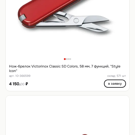
Нож-брелок Victorinox Classic SD Colors, 58 мм, 7 функций, "Style
Icon"
арт. 10-366599
склад: 571 шт
4 150.
₽
в заявку
00