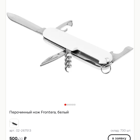
Перочинный нож Frontera, белый
арт. 02-267513
склад: 730 шт
500.
₽
в заявку
00