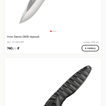
Нож Ganzo G618 черный
арт. 10-367298
склад: 259 шт
740.
₽
в заявку
00