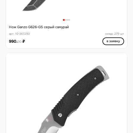
Нож Ganzo G626-GS серый самурай
арт. 10-367290
склад: 279 шт
990.
₽
в заявку
00