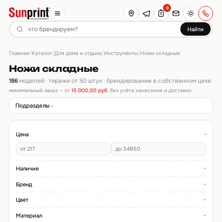
0
Найти
Главная
Каталог
Для дома и отдыха
Инструменты
/
/
/
/
Ножи складные
Ножи складные
186
моделей · тиражи от 50 штук · брендирование в собственном цехе
минимальный заказ — от
15 000,00 руб.
без учёта нанесения и доставки
Подразделы
Цена
Наличие
Бренд
Цвет
Материал