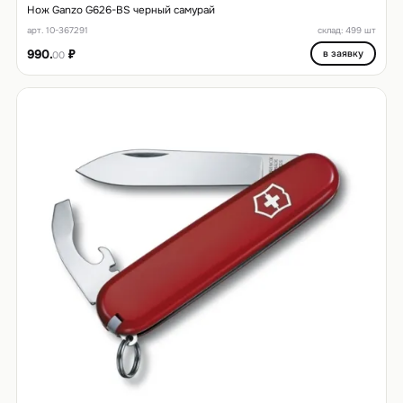
Нож Ganzo G626-BS черный самурай
арт. 10-367291
склад: 499 шт
990.
₽
в заявку
00