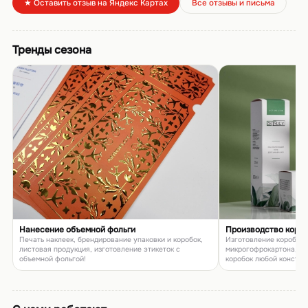
★ Оставить отзыв на Яндекс Картах
Все отзывы и письма
Тренды сезона
Нанесение объемной фольги
Производство коро
Печать наклеек, брендирование упаковки и коробок,
Изготовление коробок и
листовая продукция, изготовление этикеток с
микрогофрокартона, п
объемной фольгой!
коробок любой констру
товаров и подарков