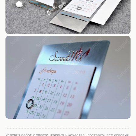
Условия работы:
оплата
·
гарантии качества
·
доставка
·
все условия