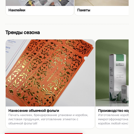
Наклейки
Пакеты
Тренды сезона
Нанесение объемной фольги
Производство коро
Печать наклеек, брендирование упаковки и коробок,
Изготовление коробок и
листовая продукция, изготовление этикеток с
микрогофрокартона, п
объемной фольгой!
коробок любой констру
товаров и подарков