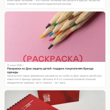
Блинтовое тиснение – это слепое тиснение без фольги и краски: нагретое
клише оставляет на материале вдавленный рельеф
10 июня 2026 г.
Раскраски ко Дню защиты детей: подарок покупателям бренда
одежды
Напечатали тираж фирменных раскрасок на скобе ко Дню защиты детей для
известного бренда одежды: обложка 4+4 со сложной розовой плашкой,
квадрачение корешка, часть тиража – за 1 день