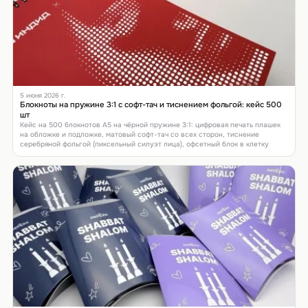
5 июня 2026 г.
Блокноты на пружине 3:1 с софт-тач и тиснением фольгой: кейс 500
шт
Кейс на 500 блокнотов А5 на чёрной пружине 3:1: цифровая печать плашек
на обложке и подложке, матовый софт-тач со всех сторон, тиснение
серебряной фольгой (пиксельный силуэт лица), офсетный блок в клетку