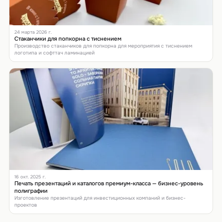
24 марта 2026 г.
Стаканчики для попкорна с тиснением
Производство стаканчиков для попкорна для мероприятия с тиснением
логотипа и софттач ламинацией
16 окт. 2025 г.
Печать презентаций и каталогов премиум-класса — бизнес-уровень
полиграфии
Изготовление презентаций для инвестиционных компаний и бизнес-
проектов