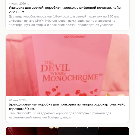
4 июня 2026 г.
Упаковка для свечей: коробка-пирожок с цифровой печатью, кейс
2×250 шт
Два вида коробок-пирожков (pillow box) для свечей тиражами по 250 шт:
цифровая печать CMYK 4+0, глянцевая ламинация, контурная резка на
плоттере, ручная сборка и вложение свечей, транспортная упаковка
20 мая 2026 г.
Брендированная коробка для попкорна из микрогофрокартона: кейс
тиражом 50 шт.
Кейс Sunprint®: 50 квадратных коробок для попкорна с ручками для
маркетинговой кампании бренда одежды