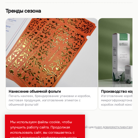
Тренды сезона
Нанесение объемной фольги
Производство коро
Печать наклеек, брендирование упаковки и коробок,
Изготовление коробок и
листовая продукция, изготовление этикеток с
микрогофрокартона, п
объемной фольгой!
коробок любой констру
товаров и подарков
Мы используем файлы cookie, чтобы
улучшить работу сайта. Продолжая
брендирование · тиражи от 50 шт · полный цикл
нам доверяют
клиентам
использовать сайт, вы соглашаетесь с
нашей
политикой конфиденциальности
.