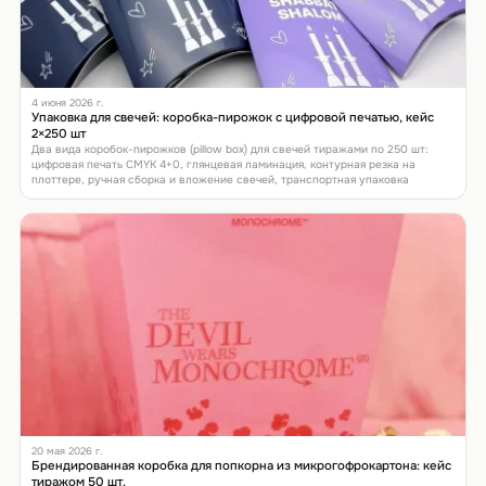
4 июня 2026 г.
Упаковка для свечей: коробка-пирожок с цифровой печатью, кейс
2×250 шт
Два вида коробок-пирожков (pillow box) для свечей тиражами по 250 шт:
цифровая печать CMYK 4+0, глянцевая ламинация, контурная резка на
плоттере, ручная сборка и вложение свечей, транспортная упаковка
20 мая 2026 г.
Брендированная коробка для попкорна из микрогофрокартона: кейс
тиражом 50 шт.