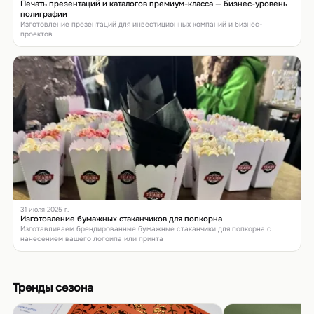
Печать презентаций и каталогов премиум-класса — бизнес-уровень
полиграфии
Изготовление презентаций для инвестиционных компаний и бизнес-
проектов
31 июля 2025 г.
Изготовление бумажных стаканчиков для попкорна
Изготавливаем брендированные бумажные стаканчики для попкорна с
нанесением вашего логоипа или принта
Тренды сезона