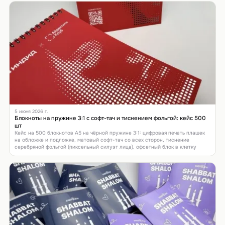
5 июня 2026 г.
Блокноты на пружине 3:1 с софт-тач и тиснением фольгой: кейс 500
шт
Кейс на 500 блокнотов А5 на чёрной пружине 3:1: цифровая печать плашек
на обложке и подложке, матовый софт-тач со всех сторон, тиснение
серебряной фольгой (пиксельный силуэт лица), офсетный блок в клетку