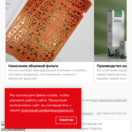
Нанесение объемной фольги
Производство коро
Печать наклеек, брендирование упаковки и коробок,
Изготовление коробок и
листовая продукция, изготовление этикеток с
микрогофрокартона, п
объемной фольгой!
коробок любой констру
товаров и подарков
Мы используем файлы cookie, чтобы
улучшить работу сайта. Продолжая
брендирование · тиражи от 50 шт · полный цикл
нам доверяют
клиентам
использовать сайт, вы соглашаетесь с
нашей
политикой конфиденциальности
.
Москва, ул. Неверовского, 9 ·
маршрут
· доставка по России
ПОНЯТНО
218 отзывов на
★★★★★
5,0
Яндекс·Картах