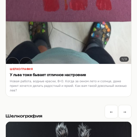
1 / 3
‹
›
ШЕЛКОГРАФИЯ
У льва тоже бывает отличное настроение
Новая работа, водные краски, 8+0. Когда за окном лето и солнце, даже
принт хочется делать радостный и яркий. Как вам такой довольный жизнью
лев?
←
→
Шелкография