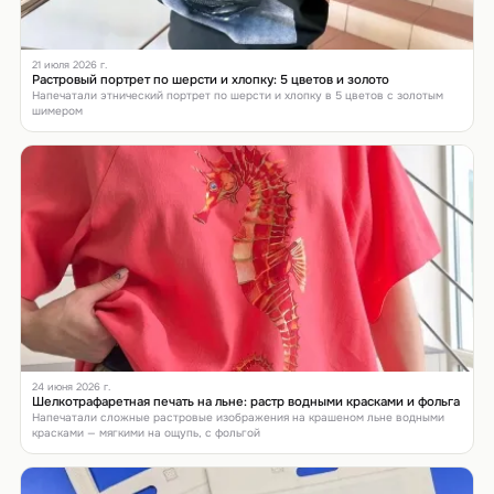
21 июля 2026 г.
Растровый портрет по шерсти и хлопку: 5 цветов и золото
Напечатали этнический портрет по шерсти и хлопку в 5 цветов с золотым
шимером
24 июня 2026 г.
Шелкотрафаретная печать на льне: растр водными красками и фольга
Напечатали сложные растровые изображения на крашеном льне водными
красками — мягкими на ощупь, с фольгой