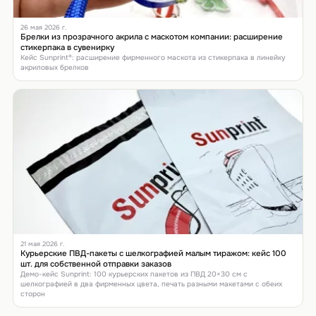
26 мая 2026 г.
Брелки из прозрачного акрила с маскотом компании: расширение
стикерпака в сувенирку
Кейс Sunprint®: расширение фирменного маскота из стикерпака в линейку
акриловых брелков
21 мая 2026 г.
Курьерские ПВД-пакеты с шелкографией малым тиражом: кейс 100
шт. для собственной отправки заказов
Демо-кейс Sunprint: 100 курьерских пакетов из ПВД 20×30 см с
шелкографией в два фирменных цвета, печать разными макетами с обеих
сторон