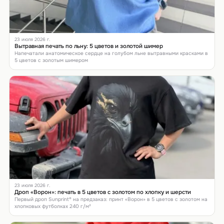
23 июля 2026 г.
Вытравная печать по льну: 5 цветов и золотой шимер
Напечатали анатомическое сердце на голубом льне вытравными красками в
5 цветов с золотым шимером
23 июля 2026 г.
Дроп «Ворон»: печать в 5 цветов с золотом по хлопку и шерсти
Первый дроп Sunprint® на предзаказ: принт «Ворон» в 5 цветов с золотом на
хлопковых футболках 240 г/м²