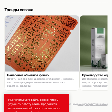
Тренды сезона
Нанесение объемной фольги
Производство коро
Печать наклеек, брендирование упаковки и коробок,
Изготовление коробок и
листовая продукция, изготовление этикеток с
микрогофрокартона, п
объемной фольгой!
коробок любой констру
товаров и подарков
Мы используем файлы cookie, чтобы
улучшить работу сайта. Продолжая
брендирование · тиражи от 50 шт · полный цикл
нам доверяют
клиентам
использовать сайт, вы соглашаетесь с