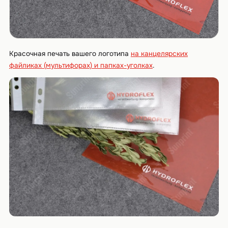
Красочная печать вашего логотипа
на канцелярских
файликах (мультифорах) и папках-уголках
.