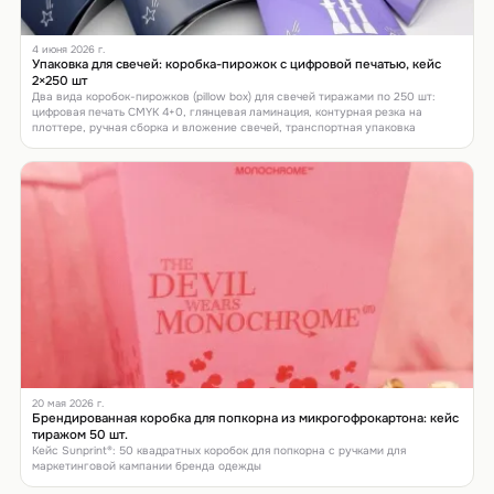
4 июня 2026 г.
Упаковка для свечей: коробка-пирожок с цифровой печатью, кейс
2×250 шт
Два вида коробок-пирожков (pillow box) для свечей тиражами по 250 шт:
цифровая печать CMYK 4+0, глянцевая ламинация, контурная резка на
плоттере, ручная сборка и вложение свечей, транспортная упаковка
20 мая 2026 г.
Брендированная коробка для попкорна из микрогофрокартона: кейс
тиражом 50 шт.
Кейс Sunprint®: 50 квадратных коробок для попкорна с ручками для
маркетинговой кампании бренда одежды