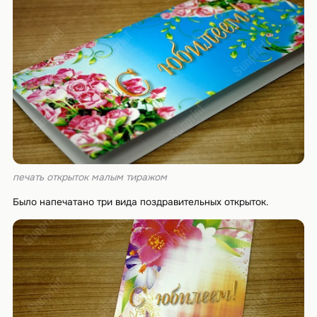
печать открыток малым тиражом
Было напечатано три вида поздравительных открыток.