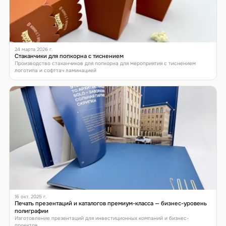
24 марта 2026 г.
Стаканчики для попкорна с тиснением
Производство стаканчиков для попкорна для мероприятия с тиснением
логотипа и софттач ламинацией
16 окт. 2025 г.
Печать презентаций и каталогов премиум-класса — бизнес-уровень
полиграфии
Изготовление презентаций для инвестиционных компаний и бизнес-
проектов