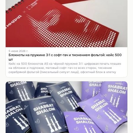
5 июня 2026 г.
Блокноты на пружине 3:1 с софт-тач и тиснением фольгой: кейс 500
шт
Кейс на 500 блокнотов А5 на чёрной пружине 3:1: цифровая печать плашек
на обложке и подложке, матовый софт-тач со всех сторон, тиснение
серебряной фольгой (пиксельный силуэт лица), офсетный блок в клетку