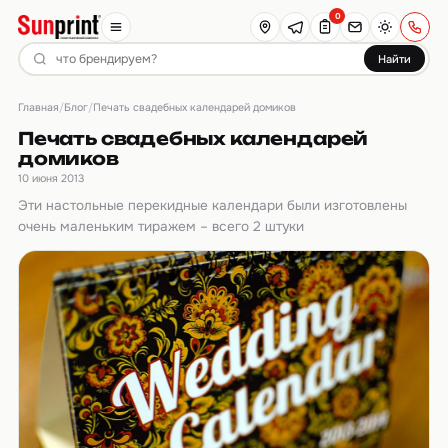
0
Найти
Главная
Блог
/
/
Печать свадебных календарей домиков
Печать свадебных календарей
домиков
10 июня 2013
Эти настольные перекидные календари были изготовлены
очень маленьким тиражем – всего 2 штуки