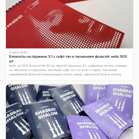
5 июня 2026 г.
Блокноты на пружине 3:1 с софт-тач и тиснением фольгой: кейс 500
шт
Кейс на 500 блокнотов А5 на чёрной пружине 3:1: цифровая печать плашек
на обложке и подложке, матовый софт-тач со всех сторон, тиснение
серебряной фольгой (пиксельный силуэт лица), офсетный блок в клетку