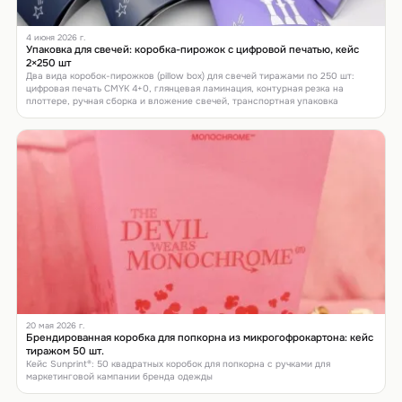
4 июня 2026 г.
Упаковка для свечей: коробка-пирожок с цифровой печатью, кейс
2×250 шт
Два вида коробок-пирожков (pillow box) для свечей тиражами по 250 шт:
цифровая печать CMYK 4+0, глянцевая ламинация, контурная резка на
плоттере, ручная сборка и вложение свечей, транспортная упаковка
20 мая 2026 г.
Брендированная коробка для попкорна из микрогофрокартона: кейс
тиражом 50 шт.
Кейс Sunprint®: 50 квадратных коробок для попкорна с ручками для
маркетинговой кампании бренда одежды