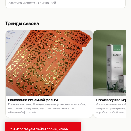
логотипа и софттач ламинацией
Тренды сезона
Нанесение объемной фольги
Производство коро
Печать наклеек, брендирование упаковки и коробок,
Изготовление коробок и
листовая продукция, изготовление этикеток с
микрогофрокартона, п
объемной фольгой!
коробок любой констру
товаров и подарков
Мы используем файлы cookie, чтобы