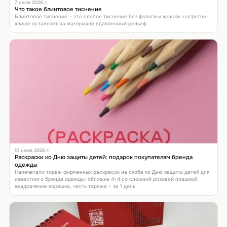
7 июля 2026 г.
Что такое блинтовое тиснение
Блинтовое тиснение – это слепое тиснение без фольги и краски: нагретое
клише оставляет на материале вдавленный рельеф
10 июня 2026 г.
Раскраски ко Дню защиты детей: подарок покупателям бренда
одежды
Напечатали тираж фирменных раскрасок на скобе ко Дню защиты детей для
известного бренда одежды: обложка 4+4 со сложной розовой плашкой,
квадрачение корешка, часть тиража – за 1 день