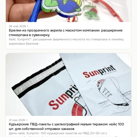
26 мая 2026 г.
Брелки из прозрачного акрила с маскотом компании: расширение
стикерпака в сувенирку
Кейс Sunprint®: расширение фирменного маскота из стикерпака в линейку
акриловых брелков
21 мая 2026 г.
Курьерские ПВД-пакеты с шелкографией малым тиражом: кейс 100
шт. для собственной отправки заказов
Демо-кейс Sunprint: 100 курьерских пакетов из ПВД 20×30 см с