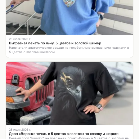
23 июля 2026 г.
Вытравная печать по льну: 5 цветов и золотой шимер
Напечатали анатомическое сердце на голубом льне вытравными красками в
5 цветов с золотым шимером
23 июля 2026 г.
Дроп «Ворон»: печать в 5 цветов с золотом по хлопку и шерсти
Первый дроп Sunprint® на предзаказ: принт «Ворон» в 5 цветов с золотом на