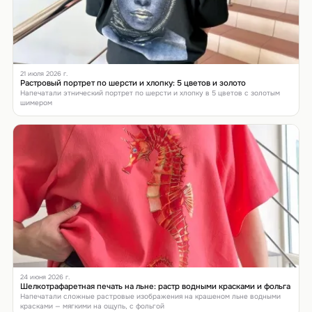
21 июля 2026 г.
Растровый портрет по шерсти и хлопку: 5 цветов и золото
Напечатали этнический портрет по шерсти и хлопку в 5 цветов с золотым
шимером
24 июня 2026 г.
Шелкотрафаретная печать на льне: растр водными красками и фольга
Напечатали сложные растровые изображения на крашеном льне водными
красками — мягкими на ощупь, с фольгой