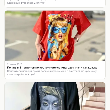
хлопковых футболках 240 г/м²
22 июля 2026 г.
Печать в 8 пантонов по костюмному сатину: цвет ткани как краска
Напечатали поп-арт принт водными красками в 8 пантонов по красному
сатин-стрейч 248 г/м²