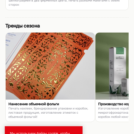
шелкографией в два фирменных цвета, печать разными макетами с обеих
сторон
Тренды сезона
Нанесение объемной фольги
Производство коро
Печать наклеек, брендирование упаковки и коробок,
Изготовление коробок и
листовая продукция, изготовление этикеток с
микрогофрокартона, п
объемной фольгой!
коробок любой констру
товаров и подарков
Мы используем файлы cookie, чтобы