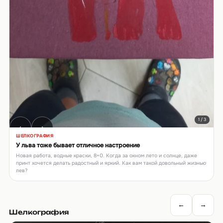
1 / 3
‹
›
ШЕЛКОГРАФИЯ
У льва тоже бывает отличное настроение
Новая работа, водные краски, 8+0. Когда за окном лето и солнце, даже
принт хочется делать радостный и яркий. Как вам такой довольный жизнью
лев?
←
→
Шелкография