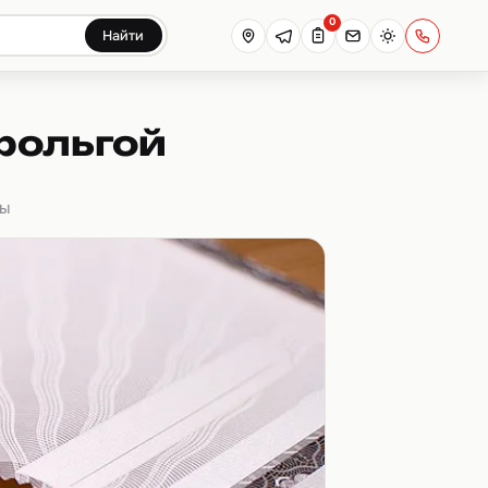
0
Найти
фольгой
ты