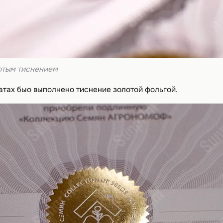
отым тиснением
атах быо выполнено тиснение золотой фольгой.