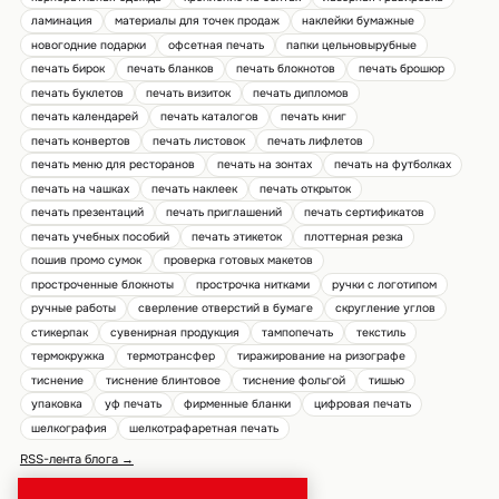
ламинация
материалы для точек продаж
наклейки бумажные
новогодние подарки
офсетная печать
папки цельновырубные
печать бирок
печать бланков
печать блокнотов
печать брошюр
печать буклетов
печать визиток
печать дипломов
печать календарей
печать каталогов
печать книг
печать конвертов
печать листовок
печать лифлетов
печать меню для ресторанов
печать на зонтах
печать на футболках
печать на чашках
печать наклеек
печать открыток
печать презентаций
печать приглашений
печать сертификатов
печать учебных пособий
печать этикеток
плоттерная резка
пошив промо сумок
проверка готовых макетов
простроченные блокноты
прострочка нитками
ручки с логотипом
ручные работы
сверление отверстий в бумаге
скругление углов
стикерпак
сувенирная продукция
тампопечать
текстиль
термокружка
термотрансфер
тиражирование на ризографе
тиснение
тиснение блинтовое
тиснение фольгой
тишью
упаковка
уф печать
фирменные бланки
цифровая печать
шелкография
шелкотрафаретная печать
RSS-лента блога →