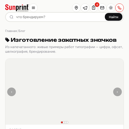
0
Найти
Главная
/
Блог
Изготовление закатных значков
Из напечатанного: живые примеры работ типографии — цифра, офсет,
шелкография, брендирование.
‹
›