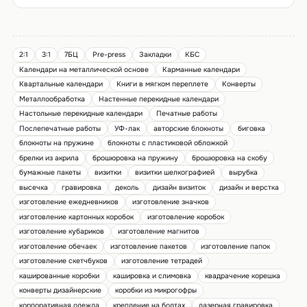
2:1
3:1
7БЦ
Pre-press
Закладки
КБС
Календари на металлической основе
Карманные календари
Квартальные календари
Книги в мягком переплете
Конверты
Металлообработка
Настенные перекидные календари
Настольные перекидные календари
Печатные работы
Послепечатные работы
УФ-лак
авторские блокноты
биговка
блокноты на пружине
блокноты с пластиковой обложкой
брелки из акрила
брошюровка на пружину
брошюровка на скобу
бумажные пакеты
визитки
визитки шелкографией
вырубка
высечка
гравировка
деколь
дизайн визиток
дизайн и верстка
изготовление ежедневников
изготовление значков
изготовление картонных коробок
изготовление коробок
изготовление кубариков
изготовление магнитов
изготовление обечаек
изготовление пакетов
изготовление папок
изготовление скетчбуков
изготовление тетрадей
кашированные коробки
кашировка и слимовка
квадрачение корешка
конверты дизайнерские
коробки из микрогофры
корпоративная одежда
крепление на болтах
лазерная гравировка