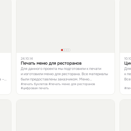
24.10.14
10.1
Печать меню для ресторанов
Ци
Для данного проекта мы подготовили к печати
Для
и изготовили меню для ресторана. Все материалы
к п
в –
были предоставлены заказчиком. Меню
Все
#печать буклетов #печать меню для ресторанов
представляет собой буклет формата А4 (А3
#цифровая печать
#пе
с обним бигом).