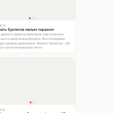
9.14
чать буклетов малым тиражом
 данного проекта нами были подготовлены
ечати и напечатаны буклеты. Все материалы
доставлены заказчиком. Формат буклетов – А5.
чать буклетов #цифровая печать
8.14