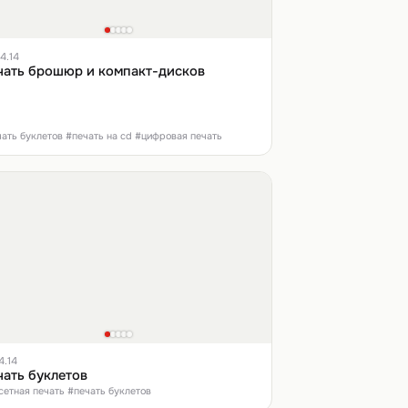
4.14
чать брошюр и компакт-дисков
ать буклетов #печать на cd #цифровая печать
4.14
чать буклетов
етная печать #печать буклетов