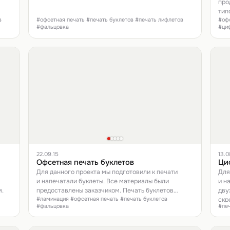
про
тип
в
#офсетная печать #печать буклетов #печать лифлетов
#офс
впе
#фальцовка
#ци
в х
кли
вни
изо
пре
22.09.15
13.0
Офсетная печать буклетов
Ци
Для данного проекта мы подготовили к печати
Для
и напечатали буклеты. Все материалы были
и н
.
предоставлены заказчиком. Печать буклетов
дву
#ламинация #офсетная печать #печать буклетов
офсетная, полноцветная, двухсторонняя.
скр
#фальцовка
#пе
скр