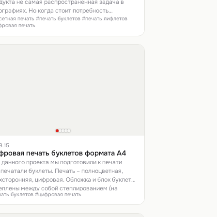
дукта не самая распространенная задача в
ографиях. Но когда стоит потребность
етная печать #печать буклетов #печать лифлетов
чатлить, удивить, привлечь внимание клиента -
фровая печать
од идут все возможные средства. Сейчас
енты видели всякое, и чтобы завладеть их
манием мы вынуждены придумывать все более
щренные способы предоставления и
поднесения информации.
8.15
фровая печать буклетов формата А4
 данного проекта мы подготовили к печати
апечатали буклеты. Печать – полноцветная,
хсторонняя, цифровая. Обложка и блок буклета
еплены между собой степлированием (на
чать буклетов #цифровая печать
епку).