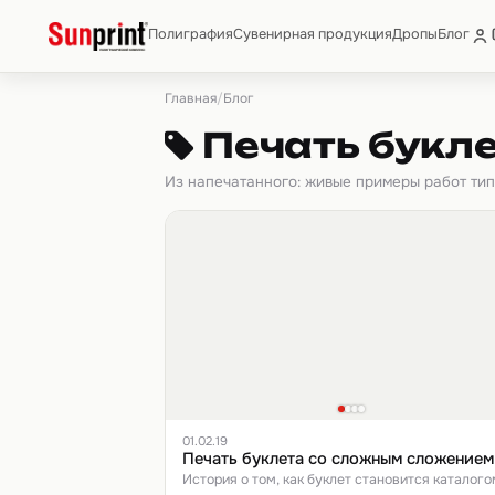
Полиграфия
Сувенирная продукция
Дропы
Блог
Главная
/
Блог
Печать букл
Из напечатанного: живые примеры работ ти
01.02.19
Печать буклета со сложным сложением
История о том, как буклет становится каталого