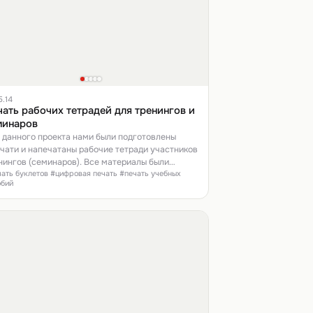
5.14
чать рабочих тетрадей для тренингов и
минаров
 данного проекта нами были подготовлены
ечати и напечатаны рабочие тетради участников
нингов (семинаров). Все материалы были
ать буклетов #цифровая печать #печать учебных
доставлены заказчиком.
обий