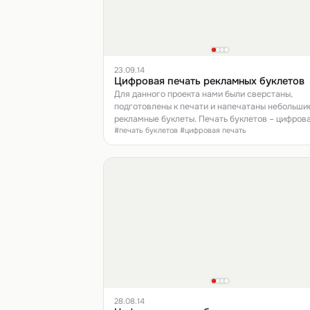
23.09.14
Цифровая печать рекламных буклетов
Для данного проекта нами были сверстаны,
подготовлены к печати и напечатаны небольши
рекламные буклеты. Печать буклетов – цифрова
#печать буклетов #цифровая печать
двухсторонняя. Формат – А5.
28.08.14