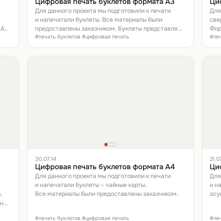
Цифровая печать буклетов формата А3
Ци
Для данного проекта мы подготовили к печати
Для
и напечатали буклеты. Все материалы были
све
А3,
предоставлены заказчиком. Буклеты представляют
Фор
#печать буклетов #цифровая печать
#пе
собой лист формата А3 с двумя фальцами.
Печ
350
30.07.14
21.0
Цифровая печать буклетов формата А4
Ци
Для данного проекта мы подготовили к печати
Для
и напечатали буклеты – чайные карты.
и н
Все материалы были предоставлены заказчиком.
осу
.
ены
#печать буклетов #цифровая печать
#пе