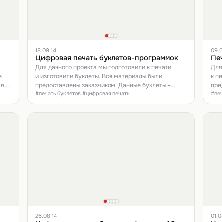
18.09.14
09.0
Цифровая печать буклетов-программок
Пе
Для данного проекта мы подготовили к печати
Для
е
и изготовили буклеты. Все материалы были
к п
я,
предоставлены заказчиком. Данные буклеты –
пре
#печать буклетов #цифровая печать
#пе
программка мероприятия, которое проводил
заказчик. Печать – цифровая, двухсторонняя,
на мелованой бумаге.
26.08.14
01.0