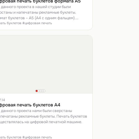
фровая печать буклетов формата А5
 данного проекта в нашей студии были
рстаны и напечатаны рекламные буклеты.
мат буклетов – А5 (А4 с одним фальцем).
чать буклетов #цифровая печать
ать – цифровая, на плотной мелованной бумаге
 г/м2.
7.14
фровая печать буклетов А4
 данного проекта нами были сверстаны
апечатаны рекламные буклеты. Печать буклетов
ществлялась на цифровой печатной машине.
чать буклетов #цифровая печать