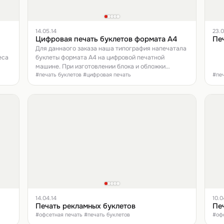
14.05.14
23.0
Цифровая печать буклетов формата А4
Пе
Для даннаого заказа наша типография напечатала
еса
буклеты формата А4 на цифровой печатной
машине. При изготовлении блока и обложки
#печать буклетов #цифровая печать
#печ
буклетов использовалась мелованная бумага 170
г/м2
14.04.14
10.0
Печать рекламных буклетов
Пе
#офсетная печать #печать буклетов
#офс