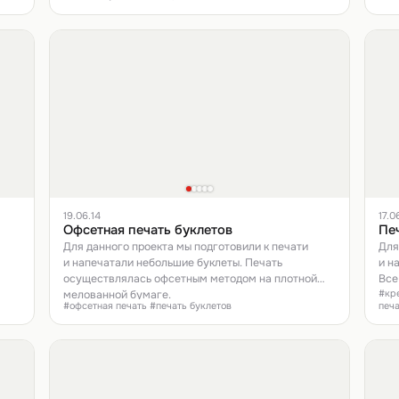
19.06.14
17.0
Офсетная печать буклетов
Пе
Для данного проекта мы подготовили к печати
Для
и напечатали небольшие буклеты. Печать
и н
осуществлялась офсетным методом на плотной
Все
#кре
мелованной бумаге.
Печ
#офсетная печать #печать буклетов
печ
пло