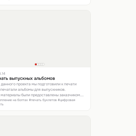
6.14
чать выпускных альбомов
 данного проекта мы подготовили к печати
апечатали альбомы для выпускников.
 материалы были предоставлены заказчиком.
пление на болтах #печать буклетов #цифровая
ать цифровая, на мелованной бумаге
ать
тностью 350 г/м2