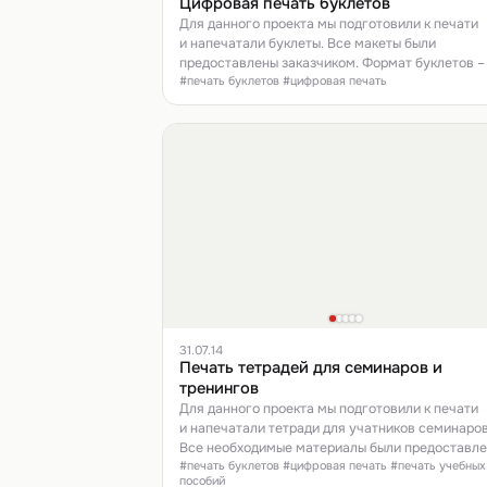
Цифровая печать буклетов
Для данного проекта мы подготовили к печати
и напечатали буклеты. Все макеты были
предоставлены заказчиком. Формат буклетов – 
#печать буклетов #цифровая печать
с одним фальцем.
31.07.14
Печать тетрадей для семинаров и
тренингов
Для данного проекта мы подготовили к печати
и напечатали тетради для учатников семинаров
Все необходимые материалы были предоставл
#печать буклетов #цифровая печать #печать учебных
заказчиком.
пособий