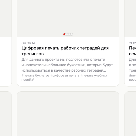
04.06.14
21.0
Цифровая печать рабочих тетрадей для
Пе
тренингов
се
Для данного проекта мы подготовили к печати
Для
и напечатали небольшие буклетики, которые будут
к п
использоваться в качестве рабочих тетрадей
тре
#печать буклетов #цифровая печать #печать учебных
#печ
для семинаров и тренингов.Все материалы были
пре
пособий
пос
предоставлены заказциком. Подобные теради
мы не так давно уже печатали. Пример можно
посмотреть тут.