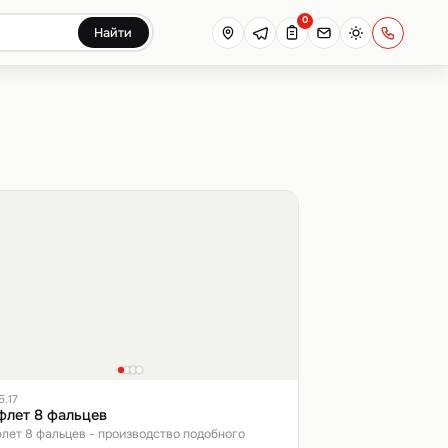
0
Найти
5.17
флет 8 фальцев
лет 8 фальцев - производство подобного