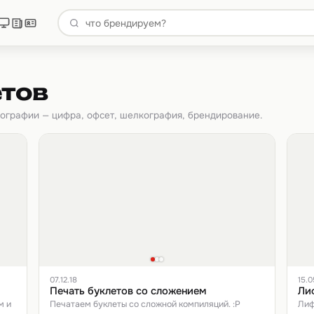
етов
пографии — цифра, офсет, шелкография, брендирование.
07.12.18
15.0
Печать буклетов со сложением
Ли
м и
Печатаем буклеты со сложной компиляций. :P
Лиф