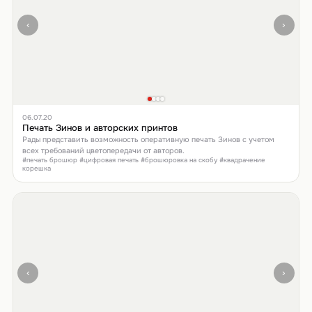
‹
›
06.07.20
Печать Зинов и авторских принтов
Рады представить возможность оперативную печать Зинов с учетом
всех требований цветопередачи от авторов.
#печать брошюр #цифровая печать #брошюровка на скобу #квадрачение
корешка
‹
›