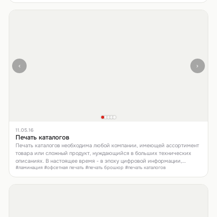
‹
›
11.05.16
Печать каталогов
Печать каталогов необходима любой компании, имеющей ассортимент
товара или сложный продукт, нуждающийся в больших технических
описаниях. В настоящее время - в эпоху цифровой информации,
#ламинация #офсетная печать #печать брошюр #печать каталогов
бумажный носить становится особенно востребованным. Конечно, речь
не о низкокачественной полиграфии. Теперь клиенту особенно хочется
держать в руках продукцию со сложной фактурой (ламинации,
выборочный лак, экобумаги и т.д.), листать бумажные страницы с
высококачественными изображениями, отмечать, понравившуюся
страницы стикерами и делать пометки ручкой или карандашом на
полях.