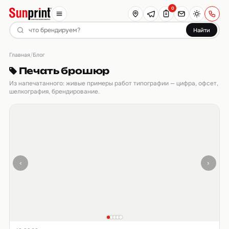
0
Найти
Главная
/
Блог
Печать брошюр
Из напечатанного: живые примеры работ типографии — цифра, офсет,
шелкография, брендирование.
‹
›