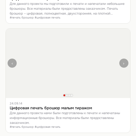
Для данного проекта мы подготовили к печати и напечатали небольшие
брошюры. Все материалы были предоставлены заказчиком. Печать
брошюр – цифровая, полноцветная, двухсторонняя, на плотной
#печать брошюр #цифровая печать
мелованной бумаге.
‹
›
24.09.14
Цифровая печать брошюр малым тиражом
Для данного проекта нами были подготовлены к печати и напечатаны
информационные брошюры. Все материалы были предоставлены
заказчиком.
#печать брошюр #цифровая печать