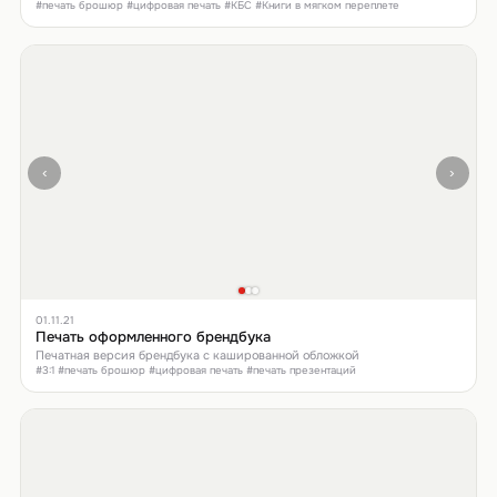
#печать брошюр #цифровая печать #КБС #Книги в мягком переплете
‹
›
01.11.21
Печать оформленного брендбука
Печатная версия брендбука с кашированной обложкой
#3:1 #печать брошюр #цифровая печать #печать презентаций