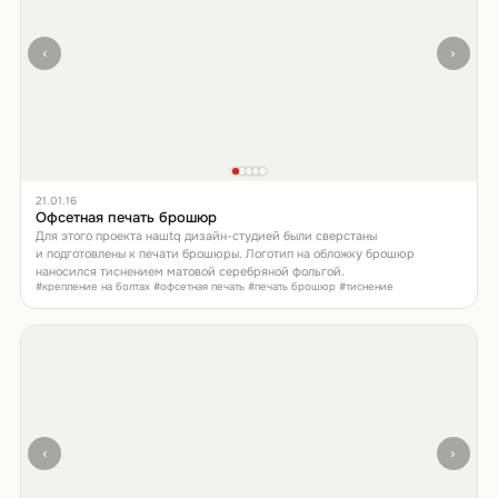
‹
›
21.01.16
Офсетная печать брошюр
Для этого проекта нашtq дизайн-студией были сверстаны
и подготовлены к печати брошюры. Логотип на обложку брошюр
наносился тиснением матовой серебряной фольгой.
#крепление на болтах #офсетная печать #печать брошюр #тиснение
‹
›