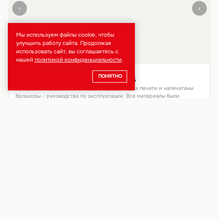
‹
›
Мы используем файлы cookie, чтобы
улучшить работу сайта. Продолжая
использовать сайт, вы соглашаетесь с
нашей
политикой конфиденциальности
.
09.09.14
ПОНЯТНО
Цифровая печать брошюр формата А5
Для данного проекта нами были подготовлены к печати и напечатаны
брошюры – руководства по эксплуатации. Все материалы были
предоставлены заказчиком.
#печать брошюр #цифровая печать
‹
›