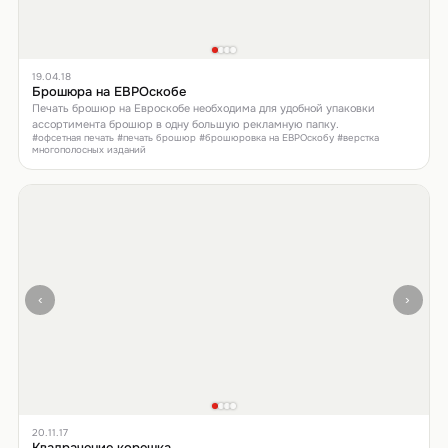
19.04.18
Брошюра на ЕВРОскобе
Печать брошюр на Евроскобе необходима для удобной упаковки
ассортимента брошюр в одну большую рекламную папку.
#офсетная печать #печать брошюр #брошюровка на ЕВРОскобу #верстка
многополосных изданий
‹
›
20.11.17
Квадрачение корешка