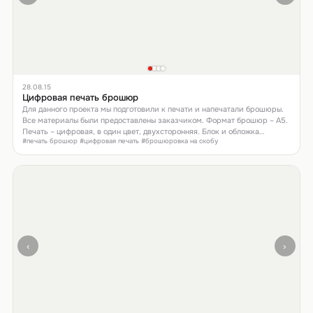
28.08.15
Цифровая печать брошюр
Для данного проекта мы подготовили к печати и напечатали брошюры.
Все материалы были предоставлены заказчиком. Формат брошюр – А5.
Печать – цифровая, в один цвет, двухсторонняя. Блок и обложка
#печать брошюр #цифровая печать #брошюровка на скобу
скреплены между собой степлированием (на скрепку). Подробную
информацию о стоимости подобных работ вы можете получить на этой
странице.
‹
›