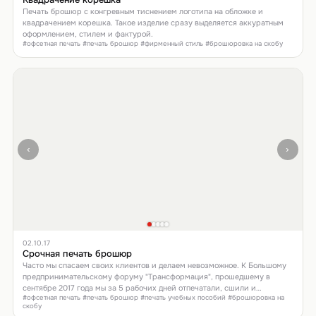
Печать брошюр с конгревным тиснением логотипа на обложке и
квадрачением корешка. Такое изделие сразу выделяется аккуратным
оформлением, стилем и фактурой.
#офсетная печать #печать брошюр #фирменный стиль #брошюровка на скобу
‹
›
02.10.17
Срочная печать брошюр
Часто мы спасаем своих клиентов и делаем невозможное. К Большому
предпринимательскому форуму "Трансформация", прошедшему в
сентябре 2017 года мы за 5 рабочих дней отпечатали, сшили и
#офсетная печать #печать брошюр #печать учебных пособий #брошюровка на
доставили на мероприятие 17000 брошюр формата А4!
скобу