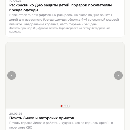
10.06.26
Раскраски ко Дню защиты детей: подарок покупателям
бренда одежды
Напечатали тираж фирменных раскрасок на скобе ко Дню защиты
детей для известного бренда одежды: обложка 4+4 со сложной розовой
плашкой, квадрачение корешка, часть тиража – за 1 день.
#печать брошюр #цифровая печать #брошюровка на скобу #квадрачение
корешка
‹
›
20.03.25
Печать Зинов и авторских принтов
Печать тиража Зинов с работами художников по сериалы Аркейн в
переплете КБС