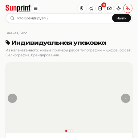
0
Найти
Главная
/
Блог
Индивидуальная упаковка
Из напечатанного: живые примеры работ типографии — цифра, офсет,
шелкография, брендирование.
‹
›