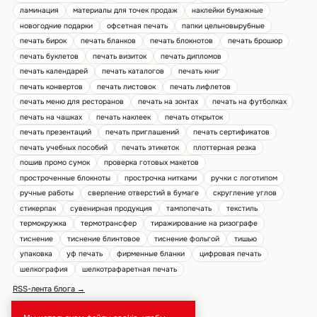
ламинация
материалы для точек продаж
наклейки бумажные
новогодние подарки
офсетная печать
папки цельновырубные
печать бирок
печать бланков
печать блокнотов
печать брошюр
печать буклетов
печать визиток
печать дипломов
печать календарей
печать каталогов
печать книг
печать конвертов
печать листовок
печать лифлетов
печать меню для ресторанов
печать на зонтах
печать на футболках
печать на чашках
печать наклеек
печать открыток
печать презентаций
печать приглашений
печать сертификатов
печать учебных пособий
печать этикеток
плоттерная резка
пошив промо сумок
проверка готовых макетов
простроченные блокноты
прострочка нитками
ручки с логотипом
ручные работы
сверление отверстий в бумаге
скругление углов
стикерпак
сувенирная продукция
тампопечать
текстиль
термокружка
термотрансфер
тиражирование на ризографе
тиснение
тиснение блинтовое
тиснение фольгой
тишью
упаковка
уф печать
фирменные бланки
цифровая печать
шелкография
шелкотрафаретная печать
RSS-лента блога →