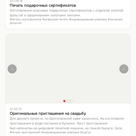
20.08.18
Печать подарочных сертификатов
Изготовление красивых подарочных сертификатов с отделкой золотой
фольгой и оформлением золотыми лентами.
#печать сертификатов #цифровая печать #индивидуальная упаковка #тиснение
фольгой
‹
›
21.02.13
Оригинальные приглашения на свадьбу
Для данного проекта, по оригинальной идее заказчика, мы изготовили
приглашения в виде послания в бутылке. Текст приглашения
был напечатан на цифровой печатной машине, на тонкой бумаге. Затем
#печать приглашений #индивидуальная упаковка #сургуч
аккуратно свернут трубочкой и закреплен лентой.