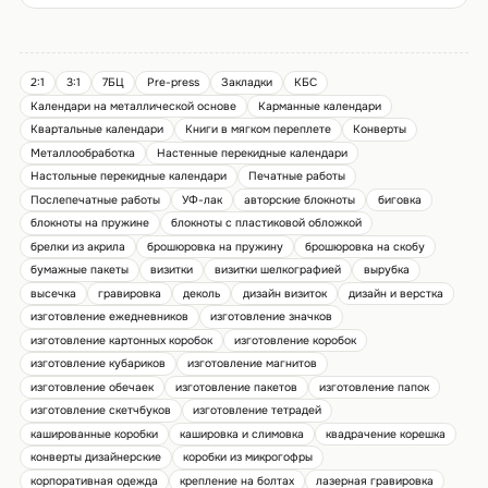
2:1
3:1
7БЦ
Pre-press
Закладки
КБС
Календари на металлической основе
Карманные календари
Квартальные календари
Книги в мягком переплете
Конверты
Металлообработка
Настенные перекидные календари
Настольные перекидные календари
Печатные работы
Послепечатные работы
УФ-лак
авторские блокноты
биговка
блокноты на пружине
блокноты с пластиковой обложкой
брелки из акрила
брошюровка на пружину
брошюровка на скобу
бумажные пакеты
визитки
визитки шелкографией
вырубка
высечка
гравировка
деколь
дизайн визиток
дизайн и верстка
изготовление ежедневников
изготовление значков
изготовление картонных коробок
изготовление коробок
изготовление кубариков
изготовление магнитов
изготовление обечаек
изготовление пакетов
изготовление папок
изготовление скетчбуков
изготовление тетрадей
кашированные коробки
кашировка и слимовка
квадрачение корешка
конверты дизайнерские
коробки из микрогофры
корпоративная одежда
крепление на болтах
лазерная гравировка