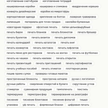
изготовление скетчбуков
изготовление тетрадей
кашированные коробки
кашировка и слимовка
квадрачение корешка
конверты дизайнерские
коробки из микрогофры
корпоративная одежда
крепление на болтах
лазерная гравировка
ламинация
материалы для точек продаж
наклейки бумажные
новогодние подарки
офсетная печать
папки цельновырубные
печать бирок
печать бланков
печать блокнотов
печать брошюр
печать буклетов
печать визиток
печать дипломов
печать календарей
печать каталогов
печать книг
печать конвертов
печать листовок
печать лифлетов
печать меню для ресторанов
печать на зонтах
печать на футболках
печать на чашках
печать наклеек
печать открыток
печать презентаций
печать приглашений
печать сертификатов
печать учебных пособий
печать этикеток
плоттерная резка
пошив промо сумок
проверка готовых макетов
простроченные блокноты
прострочка нитками
ручки с логотипом
ручные работы
сверление отверстий в бумаге
скругление углов
стикерпак
сувенирная продукция
тампопечать
текстиль
термокружка
термотрансфер
тиражирование на ризографе
тиснение
тиснение блинтовое
тиснение фольгой
тишью
упаковка
уф печать
фирменные бланки
цифровая печать