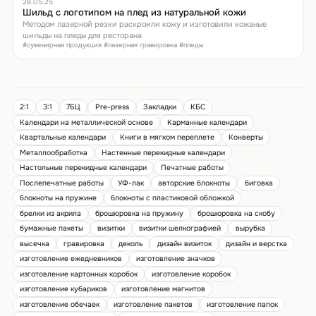
28.05.25
Шильд с логотипом на плед из натуральной кожи
Методом лазерной резки раскроили кожу и изготовили кожаные
шильды на пледы для ресторана
#сувенирная продукция #лазерная гравировка #пледы
2:1
3:1
7БЦ
Pre-press
Закладки
КБС
Календари на металлической основе
Карманные календари
Квартальные календари
Книги в мягком переплете
Конверты
Металлообработка
Настенные перекидные календари
Настольные перекидные календари
Печатные работы
Послепечатные работы
УФ-лак
авторские блокноты
биговка
блокноты на пружине
блокноты с пластиковой обложкой
брелки из акрила
брошюровка на пружину
брошюровка на скобу
бумажные пакеты
визитки
визитки шелкографией
вырубка
высечка
гравировка
деколь
дизайн визиток
дизайн и верстка
изготовление ежедневников
изготовление значков
изготовление картонных коробок
изготовление коробок
изготовление кубариков
изготовление магнитов
изготовление обечаек
изготовление пакетов
изготовление папок