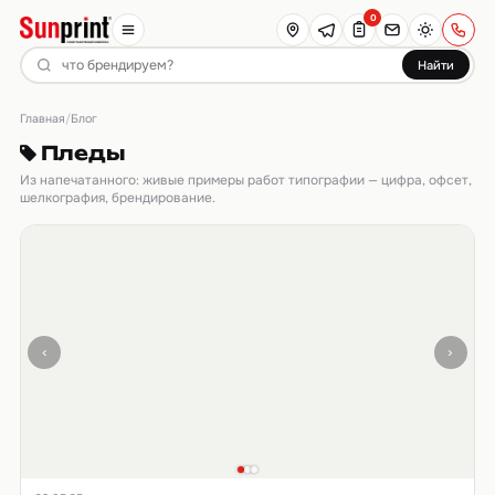
0
Найти
Главная
/
Блог
Пледы
Из напечатанного: живые примеры работ типографии — цифра, офсет,
шелкография, брендирование.
‹
›